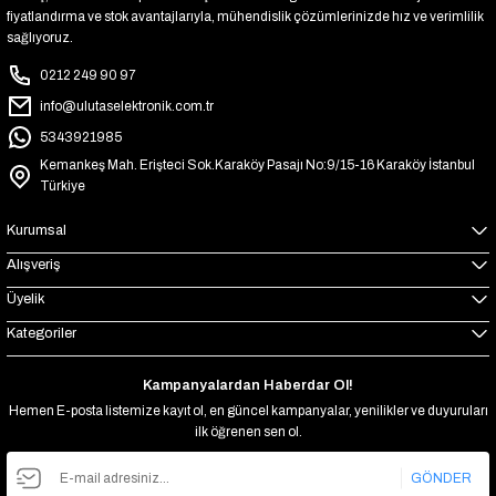
fiyatlandırma ve stok avantajlarıyla, mühendislik çözümlerinizde hız ve verimlilik
sağlıyoruz.
0212 249 90 97
info@ulutaselektronik.com.tr
5343921985
Kemankeş Mah. Erişteci Sok.Karaköy Pasajı No:9/15-16 Karaköy İstanbul
Türkiye
Kurumsal
Alışveriş
Üyelik
Kategoriler
Kampanyalardan Haberdar Ol!
Hemen E-posta listemize kayıt ol, en güncel kampanyalar, yenilikler ve duyuruları
ilk öğrenen sen ol.
GÖNDER