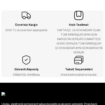
Ücretsiz Kargo
Hızlı Teslimat
1000 TL ve üzeri tüm siparişlerde
HAFTA İÇİ : 14:00’A KADAR OLAN
TÜM SİPARİŞLER AYNI GÜN
KARGOYA VERİLİRİ CUMARTESİ
GÜNÜ VERİLEN TÜM SİPARİŞLER
12:00'A KADAR AYNI GÜN KARGOYA
VERİLİR
Güvenli Alışveriş
Taksit Seçenekleri
256bit SSL Sertifikası
Kredi kartına taksit ve havale
Ulutaş, elektronik komponent satışında kalite ve güvenin adresidir. Proje bazlı