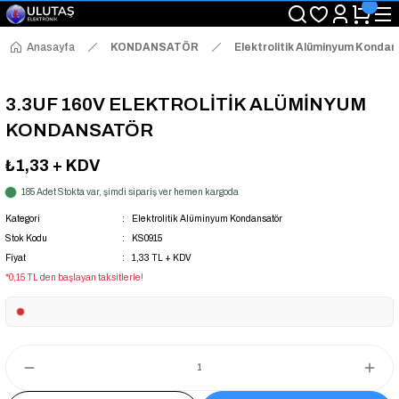
"Saat 14:00'a Kadar Verilen Siparişlerde Aynı Gün Kargo Avantajı!
"Binlerce Ürün Çeşitliliği ile Stoktan Hemen Teslim."
"Toptan Fiyatına Perakende Satış Avantajını Kaçırmayın!"
Anasayfa
KONDANSATÖR
Elektrolitik Alüminyum Konda
"Üyelere Özel: Stok Önceliği ve Proje Fiyatları."
3.3UF 160V ELEKTROLİTİK ALÜMİNYUM
KONDANSATÖR
₺1,33
+ KDV
185 Adet Stokta var, şimdi sipariş ver hemen kargoda
Kategori
Elektrolitik Alüminyum Kondansatör
Stok Kodu
KS0915
Fiyat
1,33 TL + KDV
*0,15 TL den başlayan taksitlerle!