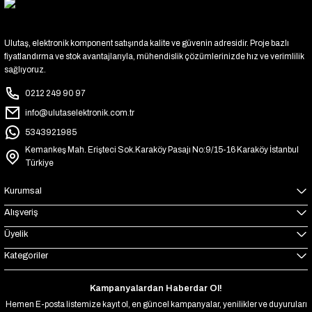
Ulutaş, elektronik komponent satışında kalite ve güvenin adresidir. Proje bazlı
fiyatlandırma ve stok avantajlarıyla, mühendislik çözümlerinizde hız ve verimlilik
sağlıyoruz.
0212 249 90 97
info@ulutaselektronik.com.tr
5343921985
Kemankeş Mah. Erişteci Sok.Karaköy Pasajı No:9/15-16 Karaköy İstanbul
Türkiye
Kurumsal
Alışveriş
Üyelik
Kategoriler
Kampanyalardan Haberdar Ol!
Hemen E-posta listemize kayıt ol, en güncel kampanyalar, yenilikler ve duyuruları