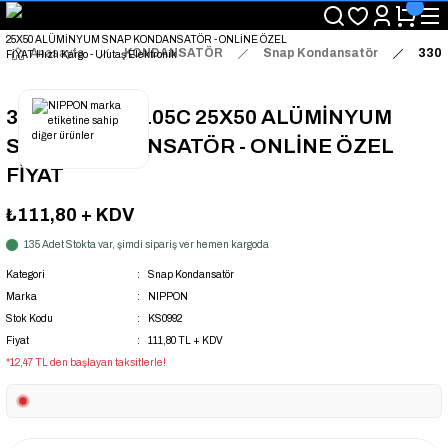
"Saat 14:00'a Kadar Verilen Siparişlerde Aynı Gün Kargo Avantajı!
"Binlerce Ürün Çeşitliliği ile Stoktan Hemen Teslim."
"Toptan Fiyatına Perakende Satış Avantajını Kaçırmayın!"
Anasayfa
KONDANSATÖR
Snap Kondansatör
3300
"Üyelere Özel: Stok Önceliği ve Proje Fiyatları."
3300UF 100V 105C 25X50 ALÜMİNYUM
SNAP KONDANSATÖR - ONLİNE ÖZEL
FİYAT
₺111,80
+ KDV
135 Adet Stokta var, şimdi sipariş ver hemen kargoda
Kategori
Snap Kondansatör
Marka
NIPPON
Stok Kodu
KS0992
Fiyat
111,80 TL + KDV
*12,47 TL den başlayan taksitlerle!