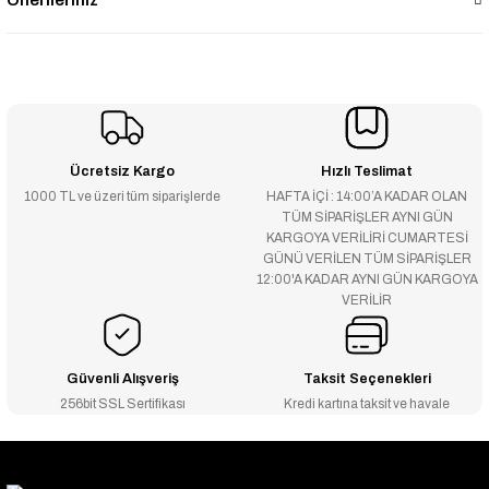
Önerileriniz
Ücretsiz Kargo
Hızlı Teslimat
1000 TL ve üzeri tüm siparişlerde
HAFTA İÇİ : 14:00’A KADAR OLAN
TÜM SİPARİŞLER AYNI GÜN
KARGOYA VERİLİRİ CUMARTESİ
GÜNÜ VERİLEN TÜM SİPARİŞLER
12:00'A KADAR AYNI GÜN KARGOYA
VERİLİR
Güvenli Alışveriş
Taksit Seçenekleri
256bit SSL Sertifikası
Kredi kartına taksit ve havale