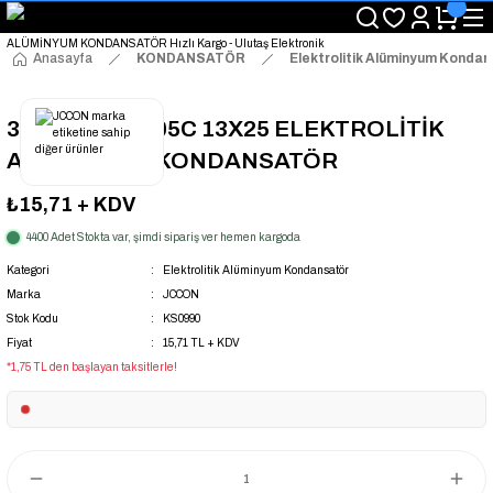
"Saat 14:00'a Kadar Verilen Siparişlerde Aynı Gün Kargo Avantajı!
"Binlerce Ürün Çeşitliliği ile Stoktan Hemen Teslim."
"Toptan Fiyatına Perakende Satış Avantajını Kaçırmayın!"
Anasayfa
KONDANSATÖR
Elektrolitik Alüminyum Konda
"Üyelere Özel: Stok Önceliği ve Proje Fiyatları."
3300UF 25V 105C 13X25 ELEKTROLİTİK
ALÜMİNYUM KONDANSATÖR
₺15,71
+ KDV
4400 Adet Stokta var, şimdi sipariş ver hemen kargoda
Kategori
Elektrolitik Alüminyum Kondansatör
Marka
JCCON
Stok Kodu
KS0990
Fiyat
15,71 TL + KDV
*1,75 TL den başlayan taksitlerle!