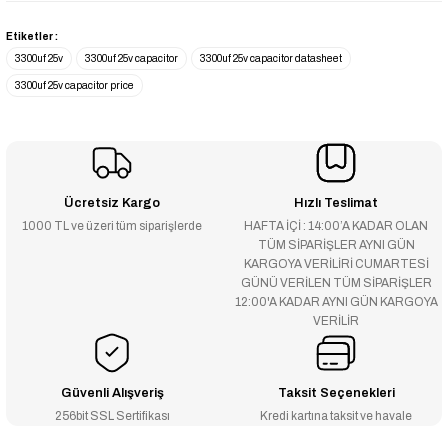
Etiketler :
3300uf 25v
3300uf 25v capacitor
3300uf 25v capacitor datasheet
3300uf 25v capacitor price
Ücretsiz Kargo
Hızlı Teslimat
1000 TL ve üzeri tüm siparişlerde
HAFTA İÇİ : 14:00’A KADAR OLAN
TÜM SİPARİŞLER AYNI GÜN
KARGOYA VERİLİRİ CUMARTESİ
GÜNÜ VERİLEN TÜM SİPARİŞLER
12:00'A KADAR AYNI GÜN KARGOYA
VERİLİR
Güvenli Alışveriş
Taksit Seçenekleri
256bit SSL Sertifikası
Kredi kartına taksit ve havale