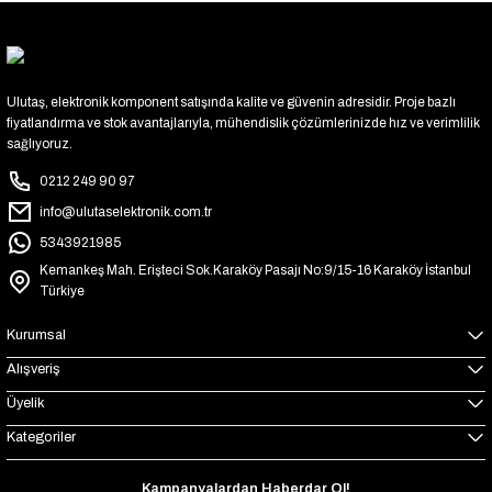
Ulutaş, elektronik komponent satışında kalite ve güvenin adresidir. Proje bazlı
fiyatlandırma ve stok avantajlarıyla, mühendislik çözümlerinizde hız ve verimlilik
sağlıyoruz.
0212 249 90 97
info@ulutaselektronik.com.tr
5343921985
Kemankeş Mah. Erişteci Sok.Karaköy Pasajı No:9/15-16 Karaköy İstanbul
Türkiye
Kurumsal
Alışveriş
Üyelik
Kategoriler
Kampanyalardan Haberdar Ol!