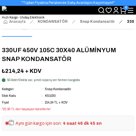
"Toptan Fiyatına Perakende Satış Avantajını Kaçırmayın!"
0
"Üyelere Özel: Stok Önceliği ve Proje Fiyatları."
Anasayfa
KONDANSATÖR
Snap Kondansatör
330
330UF 450V 105C 30X40 ALÜMİNYUM
SNAP KONDANSATÖR
₺214,24
+ KDV
50 Adet Stokta var, şimdi sipariş ver hemen kargoda
Kategori
Snap Kondansatör
Stok Kodu
KS1030
Fiyat
214,24 TL + KDV
*23,90 TL den başlayan taksitlerle!
Aynı gün kargo için son:
4 saat 46 dk 45 sn