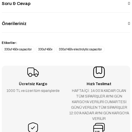
Soru & Cevap
Önerileriniz
Etiketler :
330uf 450v capacitor
330uf 450v
330uf 450v electrolytic capacitor
Ücretsiz Kargo
Hızlı Teslimat
1000 TL ve üzeri tüm siparişlerde
HAFTA İÇİ : 14:00’A KADAR OLAN
TÜM SİPARİŞLER AYNI GÜN
KARGOYA VERİLİRİ CUMARTESİ
GÜNÜ VERİLEN TÜM SİPARİŞLER
12:00'A KADAR AYNI GÜN KARGOYA
VERİLİR