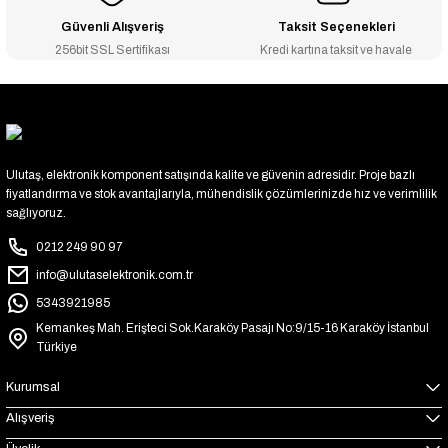
Güvenli Alışveriş
Taksit Seçenekleri
256bit SSL Sertifikası
Kredi kartına taksit ve havale
Ulutaş, elektronik komponent satışında kalite ve güvenin adresidir. Proje bazlı
fiyatlandırma ve stok avantajlarıyla, mühendislik çözümlerinizde hız ve verimlilik
sağlıyoruz.
0212 249 90 97
info@ulutaselektronik.com.tr
5343921985
Kemankeş Mah. Erişteci Sok.Karaköy Pasajı No:9/15-16 Karaköy İstanbul
Türkiye
Kurumsal
Alışveriş