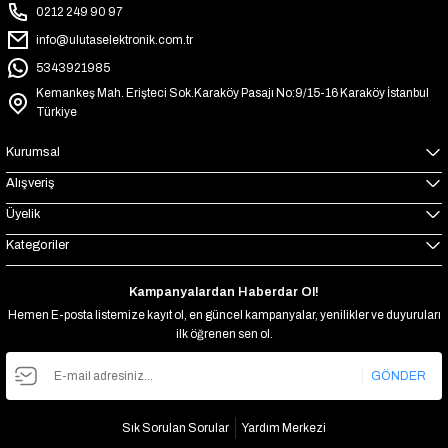
0212 249 90 97
info@ulutaselektronik.com.tr
5343921985
Kemankeş Mah. Erişteci Sok.Karaköy Pasajı No:9/15-16 Karaköy İstanbul
Türkiye
Kurumsal
Alışveriş
Üyelik
Kategoriler
Kampanyalardan Haberdar Ol!
Hemen E-posta listemize kayıt ol, en güncel kampanyalar, yenilikler ve duyuruları
ilk öğrenen sen ol.
GÖNDER
Sık Sorulan Sorular
Yardım Merkezi