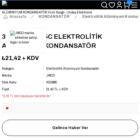
"Saat 14:00'a Kadar Verilen Siparişlerde Aynı Gün Kargo Avantajı!
"Binlerce Ürün Çeşitliliği ile Stoktan Hemen Teslim."
"Toptan Fiyatına Perakende Satış Avantajını Kaçırmayın!"
Anasayfa
KONDANSATÖR
Elektrolitik Alüminyum Konda
"Üyelere Özel: Stok Önceliği ve Proje Fiyatları."
33UF 400V 105C ELEKTROLİTİK
ALÜMİNYUM KONDANSATÖR
₺21,42
+ KDV
Kategori
Elektrolitik Alüminyum Kondansatör
Marka
JWCO
Stok Kodu
KS0980
Fiyat
21,42 TL + KDV
*2,39 TL den başlayan taksitlerle!
Gelince Haber Ver