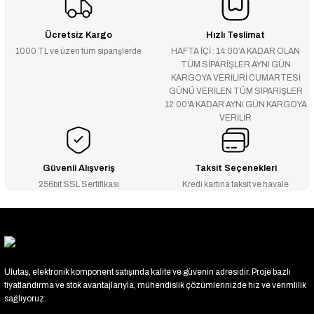
Ücretsiz Kargo
Hızlı Teslimat
1000 TL ve üzeri tüm siparişlerde
HAFTA İÇİ : 14:00’A KADAR OLAN
TÜM SİPARİŞLER AYNI GÜN
KARGOYA VERİLİRİ CUMARTESİ
GÜNÜ VERİLEN TÜM SİPARİŞLER
12:00'A KADAR AYNI GÜN KARGOYA
VERİLİR
Güvenli Alışveriş
Taksit Seçenekleri
256bit SSL Sertifikası
Kredi kartına taksit ve havale
Ulutaş, elektronik komponent satışında kalite ve güvenin adresidir. Proje bazlı
fiyatlandırma ve stok avantajlarıyla, mühendislik çözümlerinizde hız ve verimlilik
sağlıyoruz.