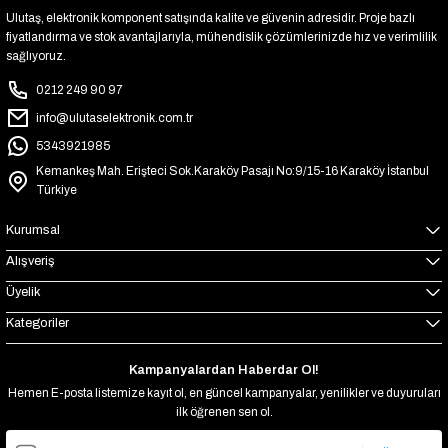
Ulutaş, elektronik komponent satışında kalite ve güvenin adresidir. Proje bazlı
fiyatlandırma ve stok avantajlarıyla, mühendislik çözümlerinizde hız ve verimlilik
sağlıyoruz.
0212 249 90 97
info@ulutaselektronik.com.tr
5343921985
Kemankeş Mah. Erişteci Sok.Karaköy Pasajı No:9/15-16 Karaköy İstanbul
Türkiye
Kurumsal
Alışveriş
Üyelik
Kategoriler
Kampanyalardan Haberdar Ol!
Hemen E-posta listemize kayıt ol, en güncel kampanyalar, yenilikler ve duyuruları
ilk öğrenen sen ol.