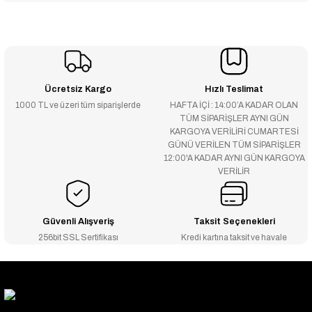
Ücretsiz Kargo
Hızlı Teslimat
1000 TL ve üzeri tüm siparişlerde
HAFTA İÇİ : 14:00’A KADAR OLAN
TÜM SİPARİŞLER AYNI GÜN
KARGOYA VERİLİRİ CUMARTESİ
GÜNÜ VERİLEN TÜM SİPARİŞLER
12:00'A KADAR AYNI GÜN KARGOYA
VERİLİR
Güvenli Alışveriş
Taksit Seçenekleri
256bit SSL Sertifikası
Kredi kartına taksit ve havale