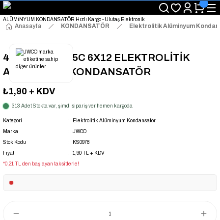
"Saat 14:00'a Kadar Verilen Siparişlerde Aynı Gün Kargo Avantajı!
"Binlerce Ürün Çeşitliliği ile Stoktan Hemen Teslim."
"Toptan Fiyatına Perakende Satış Avantajını Kaçırmayın!"
Anasayfa
KONDANSATÖR
Elektrolitik Alüminyum Konda
"Üyelere Özel: Stok Önceliği ve Proje Fiyatları."
4.7UF 160V 105C 6X12 ELEKTROLİTİK
ALÜMİNYUM KONDANSATÖR
₺1,90
+ KDV
313 Adet Stokta var, şimdi sipariş ver hemen kargoda
Kategori
Elektrolitik Alüminyum Kondansatör
Marka
JWCO
Stok Kodu
KS0978
Fiyat
1,90 TL + KDV
*0,21 TL den başlayan taksitlerle!