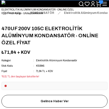
"Saat 14:00'a Kadar Verilen Siparişlerde Aynı Gün Kargo Avantajı!
"Binlerce Ürün Çeşitliliği ile Stoktan Hemen Teslim."
"Toptan Fiyatına Perakende Satış Avantajını Kaçırmayın!"
Anasayfa
KONDANSATÖR
Elektrolitik Alüminyum Konda
"Üyelere Özel: Stok Önceliği ve Proje Fiyatları."
470UF 200V 105C ELEKTROLİTİK
ALÜMİNYUM KONDANSATÖR - ONLİNE
ÖZEL FİYAT
₺71,84
+ KDV
Kategori
Elektrolitik Alüminyum Kondansatör
Stok Kodu
KS0945
Fiyat
71,84 TL + KDV
*8,01 TL den başlayan taksitlerle!
Gelince Haber Ver