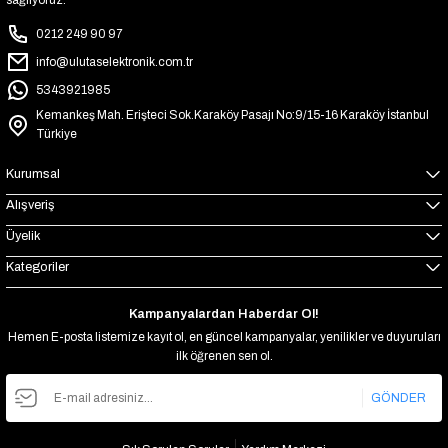
sağlıyoruz.
0212 249 90 97
info@ulutaselektronik.com.tr
5343921985
Kemankeş Mah. Erişteci Sok.Karaköy Pasajı No:9/15-16 Karaköy İstanbul
Türkiye
Kurumsal
Alışveriş
Üyelik
Kategoriler
Kampanyalardan Haberdar Ol!
Hemen E-posta listemize kayıt ol, en güncel kampanyalar, yenilikler ve duyuruları
ilk öğrenen sen ol.
GÖNDER