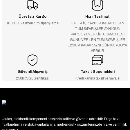
Ücretsiz Kargo
Hızlı Teslimat
1000 TL ve üzeri tüm siparişlerde
HAFTA İÇİ : 14:00’A KADAR OLAN
TÜM SİPARİŞLER AYNI GÜN
KARGOYA VERİLİRİ CUMARTESİ
GÜNÜ VERİLEN TÜM SİPARİŞLER
12:00'A KADAR AYNI GÜN KARGOYA
VERİLİR
Güvenli Alışveriş
Taksit Seçenekleri
256bit SSL Sertifikası
Kredi kartına taksit ve havale
Ulutaş, elektronik komponent satışında kalite ve güvenin adresidir. Proje bazlı
fiyatlandırma ve stok avantajlarıyla, mühendislik çözümlerinizde hız ve verimlilik