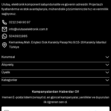
Ulutaş, elektronik komponent satışında kalite ve güvenin adresidir. Proje bazlı
fiyatlandırma ve stok avantajlarıyla, mühendislik çözümlerinizde hız ve verimlilik
sağlıyoruz.
0212 249 90 97
info@ulutaselektronik.com.tr
5343921985
Kemankeş Mah. Erişteci Sok.Karaköy Pasajı No:9/15-16 Karaköy İstanbul
Türkiye
Kurumsal
Alışveriş
Üyelik
Kategoriler
Kampanyalardan Haberdar Ol!
Hemen E-posta listemize kayıt ol, en güncel kampanyalar, yenilikler ve duyuruları
ilk öğrenen sen ol.