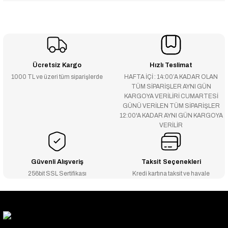
Ücretsiz Kargo
Hızlı Teslimat
1000 TL ve üzeri tüm siparişlerde
HAFTA İÇİ : 14:00’A KADAR OLAN
TÜM SİPARİŞLER AYNI GÜN
KARGOYA VERİLİRİ CUMARTESİ
GÜNÜ VERİLEN TÜM SİPARİŞLER
12:00'A KADAR AYNI GÜN KARGOYA
VERİLİR
Güvenli Alışveriş
Taksit Seçenekleri
256bit SSL Sertifikası
Kredi kartına taksit ve havale