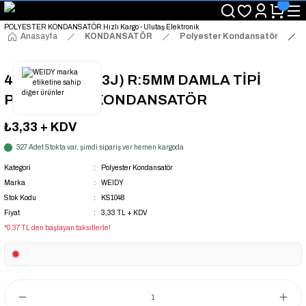
"Saat 14:00'a Kadar Verilen Siparişlerde Aynı Gün Kargo Avantajı!
"Binlerce Ürün Çeşitliliği ile Stoktan Hemen Teslim."
"Toptan Fiyatına Perakende Satış Avantajını Kaçırmayın!"
Anasayfa
KONDANSATÖR
Polyester Kondansatör
"Üyelere Özel: Stok Önceliği ve Proje Fiyatları."
47NF 100V (473J) R:5MM DAMLA TİPİ
POLYESTER KONDANSATÖR
₺3,33
+ KDV
327 Adet Stokta var, şimdi sipariş ver hemen kargoda
Kategori
Polyester Kondansatör
Marka
WEIDY
Stok Kodu
KS1048
Fiyat
3,33 TL + KDV
*0,37 TL den başlayan taksitlerle!