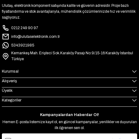
Ulutaş, elektronik komponent satışında kalite ve güvenin adresidir. Proje bazlı
fiyatlandırma ve stok avantajlarıyla, mühendislik çözümlerinizde hız ve verimlilik
sağlıyoruz.
0212 249 90 97
info@ulutaselektronik.com.tr
5343921985
Kemankeş Mah. Erişteci Sok.Karaköy Pasajı No:9/15-16 Karaköy İstanbul
Türkiye
Kurumsal
Alışveriş
Üyelik
Kategoriler
Kampanyalardan Haberdar Ol!
Hemen E-posta listemize kayıt ol, en güncel kampanyalar, yenilikler ve duyuruları
ilk öğrenen sen ol.