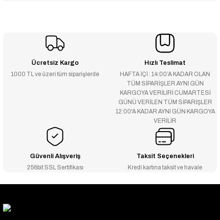
Ücretsiz Kargo
Hızlı Teslimat
1000 TL ve üzeri tüm siparişlerde
HAFTA İÇİ : 14:00’A KADAR OLAN
TÜM SİPARİŞLER AYNI GÜN
KARGOYA VERİLİRİ CUMARTESİ
GÜNÜ VERİLEN TÜM SİPARİŞLER
12:00'A KADAR AYNI GÜN KARGOYA
VERİLİR
Güvenli Alışveriş
Taksit Seçenekleri
256bit SSL Sertifikası
Kredi kartına taksit ve havale