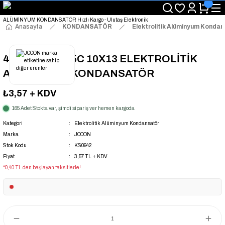
"Saat 14:00'a Kadar Verilen Siparişlerde Aynı Gün Kargo Avantajı!
"Binlerce Ürün Çeşitliliği ile Stoktan Hemen Teslim."
"Toptan Fiyatına Perakende Satış Avantajını Kaçırmayın!"
Anasayfa
KONDANSATÖR
Elektrolitik Alüminyum Konda
"Üyelere Özel: Stok Önceliği ve Proje Fiyatları."
47UF 100V 105C 10X13 ELEKTROLİTİK
ALÜMİNYUM KONDANSATÖR
₺3,57
+ KDV
165 Adet Stokta var, şimdi sipariş ver hemen kargoda
Kategori
Elektrolitik Alüminyum Kondansatör
Marka
JCCON
Stok Kodu
KS0942
Fiyat
3,57 TL + KDV
*0,40 TL den başlayan taksitlerle!