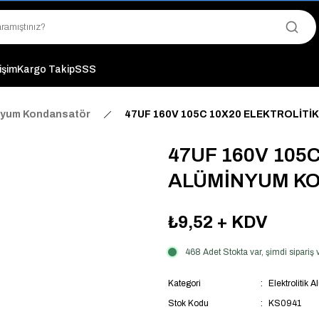
"Saat 14:00'a Kadar Verilen Siparişlerde Aynı Gün Kargo Avantajı!
"Binlerce Ürün Çeşitliliği ile Stoktan Hemen Teslim."
"Toptan Fiyatına Perakende Satış Avantajını Kaçırmayın!"
"Üyelere Özel: Stok Önceliği ve Proje Fiyatları."
tişim
Kargo Takip
SSS
inyum Kondansatör
47UF 160V 105C 10X20 ELEKTROLİT
47UF 160V 105
ALÜMİNYUM K
₺9,52
+ KDV
468 Adet Stokta var, şimdi sipari
Kategori
Elektrolitik
Stok Kodu
KS0941