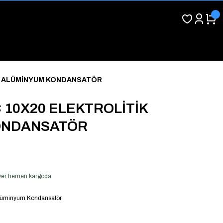
İK ALÜMİNYUM KONDANSATÖR
C 10X20 ELEKTROLİTİK
ONDANSATÖR
ş ver hemen kargoda
 Alüminyum Kondansatör