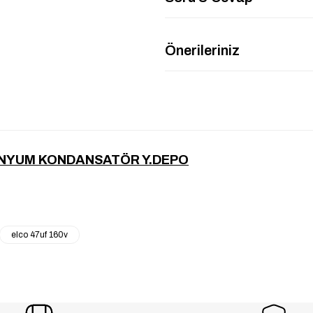
Önerileriniz
İNYUM KONDANSATÖR Y.DEPO
elco 47uf 160v