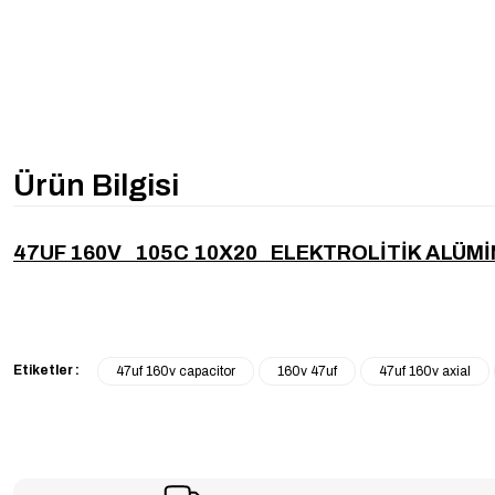
Ürün Bilgisi
47UF 160V 105C 10X20 ELEKTROLİTİK ALÜM
Etiketler :
47uf 160v capacitor
160v 47uf
47uf 160v axial