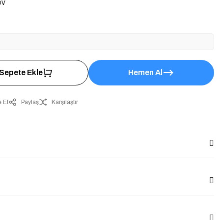
DV
Sepete Ekle
Hemen Al
 Et
Paylaş
Karşılaştır