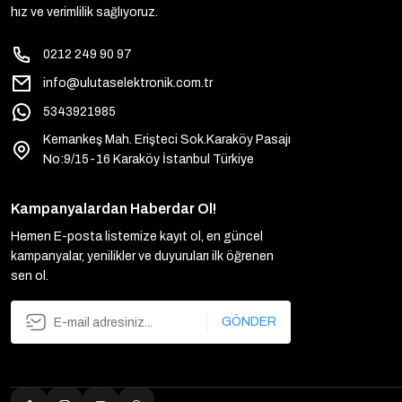
hız ve verimlilik sağlıyoruz.
0212 249 90 97
info@ulutaselektronik.com.tr
5343921985
Kemankeş Mah. Erişteci Sok.Karaköy Pasajı
No:9/15-16 Karaköy İstanbul Türkiye
Kampanyalardan Haberdar Ol!
Hemen E-posta listemize kayıt ol, en güncel
kampanyalar, yenilikler ve duyuruları ilk öğrenen
sen ol.
GÖNDER