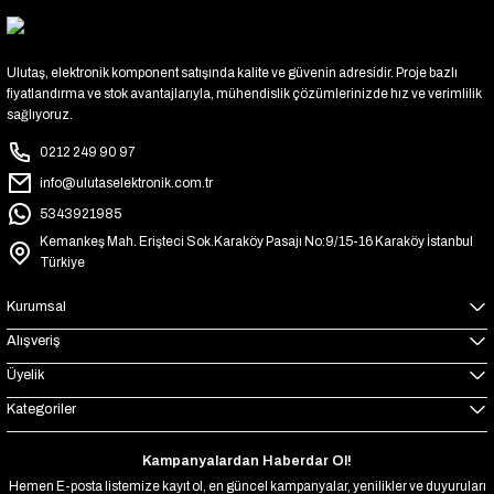
Ulutaş, elektronik komponent satışında kalite ve güvenin adresidir. Proje bazlı
fiyatlandırma ve stok avantajlarıyla, mühendislik çözümlerinizde hız ve verimlilik
sağlıyoruz.
0212 249 90 97
info@ulutaselektronik.com.tr
5343921985
Kemankeş Mah. Erişteci Sok.Karaköy Pasajı No:9/15-16 Karaköy İstanbul
Türkiye
Kurumsal
Alışveriş
Üyelik
Kategoriler
Kampanyalardan Haberdar Ol!
Hemen E-posta listemize kayıt ol, en güncel kampanyalar, yenilikler ve duyuruları