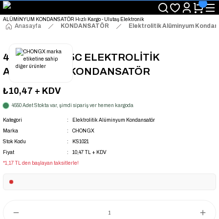
"Saat 14:00'a Kadar Verilen Siparişlerde Aynı Gün Kargo Avantajı!
"Binlerce Ürün Çeşitliliği ile Stoktan Hemen Teslim."
"Toptan Fiyatına Perakende Satış Avantajını Kaçırmayın!"
Anasayfa
KONDANSATÖR
Elektrolitik Alüminyum Konda
"Üyelere Özel: Stok Önceliği ve Proje Fiyatları."
47UF 250V 105C ELEKTROLİTİK
ALÜMİNYUM KONDANSATÖR
₺10,47
+ KDV
4550 Adet Stokta var, şimdi sipariş ver hemen kargoda
Kategori
Elektrolitik Alüminyum Kondansatör
Marka
CHONGX
Stok Kodu
KS1021
Fiyat
10,47 TL + KDV
*1,17 TL den başlayan taksitlerle!