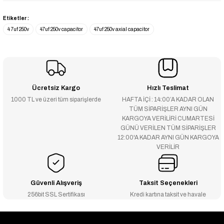
Etiketler :
4 7uf 250v
47uf 250v capacitor
47uf 250v axial capacitor
Ücretsiz Kargo
Hızlı Teslimat
1000 TL ve üzeri tüm siparişlerde
HAFTA İÇİ : 14:00’A KADAR OLAN
TÜM SİPARİŞLER AYNI GÜN
KARGOYA VERİLİRİ CUMARTESİ
GÜNÜ VERİLEN TÜM SİPARİŞLER
12:00'A KADAR AYNI GÜN KARGOYA
VERİLİR
Güvenli Alışveriş
Taksit Seçenekleri
256bit SSL Sertifikası
Kredi kartına taksit ve havale