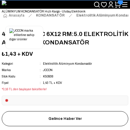
"Saat 14:00'a Kadar Verilen Siparişlerde Aynı Gün Kargo Avantajı!
"Binlerce Ürün Çeşitliliği ile Stoktan Hemen Teslim."
"Toptan Fiyatına Perakende Satış Avantajını Kaçırmayın!"
Anasayfa
KONDANSATÖR
Elektrolitik Alüminyum Konda
"Üyelere Özel: Stok Önceliği ve Proje Fiyatları."
47UF 50V 105C 6X12 RM:5.0 ELEKTROLİTİK
ALÜMİNYUM KONDANSATÖR
₺1,43
+ KDV
Kategori
Elektrolitik Alüminyum Kondansatör
Marka
JCCON
Stok Kodu
KS0938
Fiyat
1,43 TL + KDV
*0,16 TL den başlayan taksitlerle!
Gelince Haber Ver