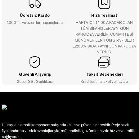
Ücretsiz Kargo
Hızlı Teslimat
1000 TL ve üzeri tüm siparişlerde
HAFTA İÇİ : 14:00’A KADAR OLAN
TÜM SİPARİŞLER AYNI GÜN
KARGOYA VERİLİRİ CUMARTESİ
GÜNÜ VERİLEN TÜM SİPARİŞLER
12:00'A KADAR AYNI GÜN KARGOYA
VERİLİR
Güvenli Alışveriş
Taksit Seçenekleri
256bit SSL Sertifikası
Kredi kartına taksit ve havale
Ulutaş, elektronik komponent satışında kalite ve güvenin adresidir. Proje bazlı
fiyatlandırma ve stok avantajlarıyla, mühendislik çözümlerinizde hız ve verimlilik
sağlıyoruz.