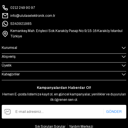
0212 249 90 97
info@ulutaselektronik.com.tr
5343921985
Kemankeş Mah. Erişteci Sok.Karaköy Pasajı No:9/15-16 Karaköy İstanbul
Türkiye
Kurumsal
Alışveriş
Üyelik
Kategoriler
Kampanyalardan Haberdar Ol!
Hemen E-posta listemize kayıt ol, en güncel kampanyalar, yenilikler ve duyuruları
ilk öğrenen sen ol.
GÖNDER
Sık Sorulan Sorular
Yardım Merkezi