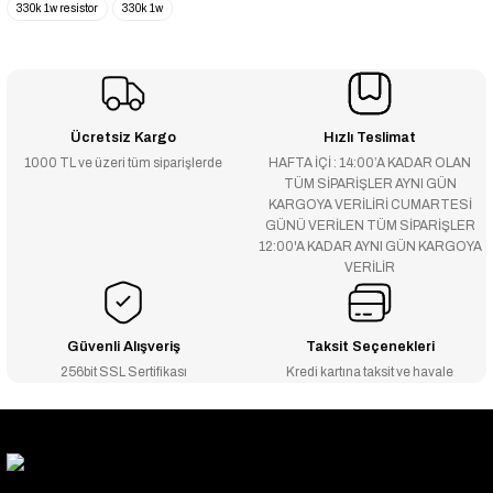
330k 1w resistor
330k 1w
Ücretsiz Kargo
Hızlı Teslimat
1000 TL ve üzeri tüm siparişlerde
HAFTA İÇİ : 14:00’A KADAR OLAN
TÜM SİPARİŞLER AYNI GÜN
KARGOYA VERİLİRİ CUMARTESİ
GÜNÜ VERİLEN TÜM SİPARİŞLER
12:00'A KADAR AYNI GÜN KARGOYA
VERİLİR
Güvenli Alışveriş
Taksit Seçenekleri
256bit SSL Sertifikası
Kredi kartına taksit ve havale