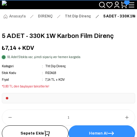
"Saat 14:00'a Kadar Verilen Siparişlerde Aynı Gün Kargo Avantajı!
"Binlerce Ürün Çeşitliliği ile Stoktan Hemen Teslim."
"Toptan Fiyatına Perakende Satış Avantajını Kaçırmayın!"
Anasayfa
DİRENÇ
Tht Dip Direnç
5 ADET - 330K 1W 
"Üyelere Özel: Stok Önceliği ve Proje Fiyatları."
5 ADET - 330K 1W Karbon Film Direnç
₺7,14
+ KDV
91 Adet Stokta var, şimdi sipariş ver hemen kargoda
Kategori
Tht Dip Direnç
Stok Kodu
RE0418
Fiyat
7,14 TL + KDV
*0,80 TL den başlayan taksitlerle!
Sepete Ekle
Hemen Al