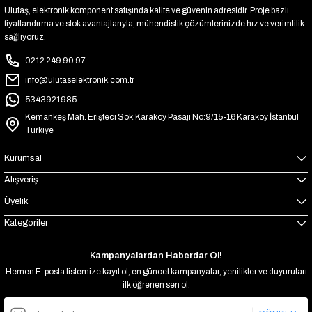
Ulutaş, elektronik komponent satışında kalite ve güvenin adresidir. Proje bazlı
fiyatlandırma ve stok avantajlarıyla, mühendislik çözümlerinizde hız ve verimlilik
sağlıyoruz.
0212 249 90 97
info@ulutaselektronik.com.tr
5343921985
Kemankeş Mah. Erişteci Sok.Karaköy Pasajı No:9/15-16 Karaköy İstanbul
Türkiye
Kurumsal
Alışveriş
Üyelik
Kategoriler
Kampanyalardan Haberdar Ol!
Hemen E-posta listemize kayıt ol, en güncel kampanyalar, yenilikler ve duyuruları
ilk öğrenen sen ol.