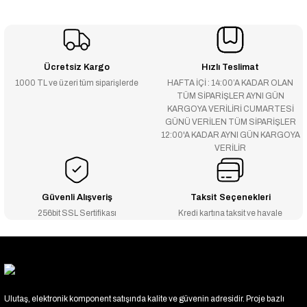
Ücretsiz Kargo
Hızlı Teslimat
1000 TL ve üzeri tüm siparişlerde
HAFTA İÇİ : 14:00’A KADAR OLAN
TÜM SİPARİŞLER AYNI GÜN
KARGOYA VERİLİRİ CUMARTESİ
GÜNÜ VERİLEN TÜM SİPARİŞLER
12:00'A KADAR AYNI GÜN KARGOYA
VERİLİR
Güvenli Alışveriş
Taksit Seçenekleri
256bit SSL Sertifikası
Kredi kartına taksit ve havale
Ulutaş, elektronik komponent satışında kalite ve güvenin adresidir. Proje bazlı