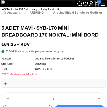
"Saat 14:00'a Kadar Verilen Siparişlerde Aynı Gün Kargo Avantajı!
"Binlerce Ürün Çeşitliliği ile Stoktan Hemen Teslim."
"Toptan Fiyatına Perakende Satış Avantajını Kaçırmayın!"
Anasayfa
ARDUINO
Arduino Shield Sensör ve Modüller
"Üyelere Özel: Stok Önceliği ve Proje Fiyatları."
5 ADET MAVİ - SYB-170 MİNİ
BREADBOARD 170 NOKTALI MİNİ BORD
₺64,25
+ KDV
80 Adet Stokta var, şimdi sipariş ver hemen kargoda
Kategori
Arduino Shield Sensör ve Modüller
Stok Kodu
ARU-0485
Fiyat
64,25 TL + KDV
*7,17 TL den başlayan taksitlerle!