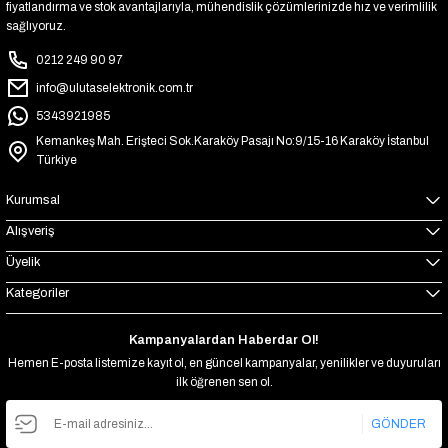
fiyatlandırma ve stok avantajlarıyla, mühendislik çözümlerinizde hız ve verimlilik
sağlıyoruz.
0212 249 90 97
info@ulutaselektronik.com.tr
5343921985
Kemankeş Mah. Erişteci Sok.Karaköy Pasajı No:9/15-16 Karaköy İstanbul
Türkiye
Kurumsal
Alışveriş
Üyelik
Kategoriler
Kampanyalardan Haberdar Ol!
Hemen E-posta listemize kayıt ol, en güncel kampanyalar, yenilikler ve duyuruları
ilk öğrenen sen ol.
GÖNDER