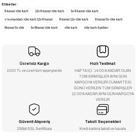
Etiketler :
8 kanal röle kartı
12v 8 kanal röle kartı
5v 8 kanal röle kartı
ir kumandalı röle kartı 12v 8 kanal
8 kanal 12v röle kartı
8 kanal 5v röle kartı
8kanal 5v röle
5v 8kanal röle kartı
röle kartı
röle kartı fiyatları
Ücretsiz Kargo
Hızlı Teslimat
1000 TL ve üzeri tüm siparişlerde
HAFTA İÇİ : 14:00’A KADAR OLAN
TÜM SİPARİŞLER AYNI GÜN
KARGOYA VERİLİRİ CUMARTESİ
GÜNÜ VERİLEN TÜM SİPARİŞLER
12:00'A KADAR AYNI GÜN KARGOYA
VERİLİR
Güvenli Alışveriş
Taksit Seçenekleri
256bit SSL Sertifikası
Kredi kartına taksit ve havale