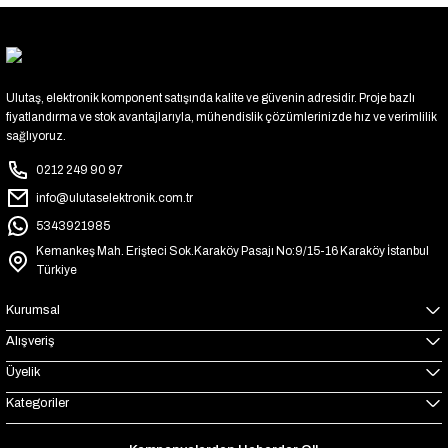
Ulutaş, elektronik komponent satışında kalite ve güvenin adresidir. Proje bazlı
fiyatlandırma ve stok avantajlarıyla, mühendislik çözümlerinizde hız ve verimlilik
sağlıyoruz.
0212 249 90 97
info@ulutaselektronik.com.tr
5343921985
Kemankeş Mah. Erişteci Sok.Karaköy Pasajı No:9/15-16 Karaköy İstanbul
Türkiye
Kurumsal
Alışveriş
Üyelik
Kategoriler