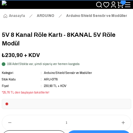
"Saat 14:00'a Kadar Verilen Siparişlerde Aynı Gün Kargo Avantajı!
"Binlerce Ürün Çeşitliliği ile Stoktan Hemen Teslim."
"Toptan Fiyatına Perakende Satış Avantajını Kaçırmayın!"
Anasayfa
ARDUINO
Arduino Shield Sensör ve Modüller
"Üyelere Özel: Stok Önceliği ve Proje Fiyatları."
5V 8 Kanal Röle Kartı - 8KANAL 5V Röle
Modül
₺230,90
+ KDV
156 Adet Stokta var, şimdi sipariş ver hemen kargoda
Kategori
Arduino Shield Sensör ve Modüller
Stok Kodu
ARU-0776
Fiyat
230,90 TL + KDV
*25,76 TL den başlayan taksitlerle!