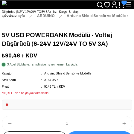
"Saat 14:00'a Kadar Verilen Siparişlerde Aynı Gün Kargo Avantajı!
"Binlerce Ürün Çeşitliliği ile Stoktan Hemen Teslim."
"Toptan Fiyatına Perakende Satış Avantajını Kaçırmayın!"
Anasayfa
ARDUINO
Arduino Shield Sensör ve Modüller
"Üyelere Özel: Stok Önceliği ve Proje Fiyatları."
5V USB POWERBANK Modülü - Voltaj
Düşürücü (6-24V 12V/24V TO 5V 3A)
₺90,46
+ KDV
3 Adet Stokta var, şimdi sipariş ver hemen kargoda
Kategori
Arduino Shield Sensör ve Modüller
Stok Kodu
ARU-0777
Fiyat
90,46 TL + KDV
*10,09 TL den başlayan taksitlerle!