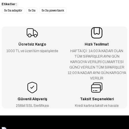
Etiketler :
5v 3a adaptör
5v 3a
5v 3a powerbank
Ücretsiz Kargo
Hızlı Teslimat
1000 TL ve üzeri tüm siparişlerde
HAFTA İÇİ : 14:00’A KADAR OLAN
TÜM SİPARİŞLER AYNI GÜN
KARGOYA VERİLİRİ CUMARTESİ
GÜNÜ VERİLEN TÜM SİPARİŞLER
12:00'A KADAR AYNI GÜN KARGOYA
VERİLİR
Güvenli Alışveriş
Taksit Seçenekleri
256bit SSL Sertifikası
Kredi kartına taksit ve havale