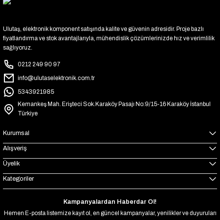
Ulutaş, elektronik komponent satışında kalite ve güvenin adresidir. Proje bazlı
fiyatlandırma ve stok avantajlarıyla, mühendislik çözümlerinizde hız ve verimlilik
sağlıyoruz.
0212 249 90 97
info@ulutaselektronik.com.tr
5343921985
Kemankeş Mah. Erişteci Sok.Karaköy Pasajı No:9/15-16 Karaköy İstanbul
Türkiye
Kurumsal
Alışveriş
Üyelik
Kategoriler
Kampanyalardan Haberdar Ol!
Hemen E-posta listemize kayıt ol, en güncel kampanyalar, yenilikler ve duyuruları