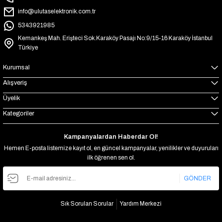
info@ulutaselektronik.com.tr
5343921985
Kemankeş Mah. Erişteci Sok.Karaköy Pasajı No:9/15-16 Karaköy İstanbul
Türkiye
Kurumsal
Alışveriş
Üyelik
Kategoriler
Kampanyalardan Haberdar Ol!
Hemen E-posta listemize kayıt ol, en güncel kampanyalar, yenilikler ve duyuruları
ilk öğrenen sen ol.
GÖNDER
Sık Sorulan Sorular
Yardım Merkezi