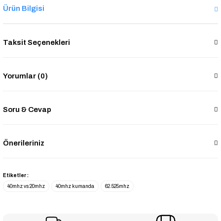
Ürün Bilgisi
Taksit Seçenekleri
Yorumlar (0)
Soru & Cevap
Önerileriniz
Etiketler :
40mhz vs 20mhz
40mhz kumanda
62.525mhz