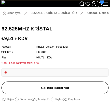
"Saat 14:00'a Kadar Verilen Siparişlerde Aynı Gün Kargo Avantajı!
"Binlerce Ürün Çeşitliliği ile Stoktan Hemen Teslim."
"Toptan Fiyatına Perakende Satış Avantajını Kaçırmayın!"
Anasayfa
BUZZER - KRİSTAL/OSİLATÖR
Kristal - Osilat
"Üyelere Özel: Stok Önceliği ve Proje Fiyatları."
62.525MHZ KRİSTAL
₺9,51
+ KDV
Kategori
Kristal - Osilatör - Rezonatör
Stok Kodu
BKO-0005
Fiyat
9,51 TL + KDV
*1,06 TL den başlayan taksitlerle!
Gelince Haber Ver
Yorum Yaz
Tavsiye Et
Paylaş
Karşılaştır