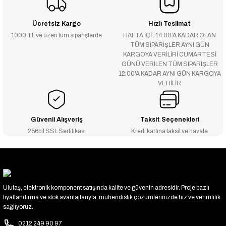
Ücretsiz Kargo
Hızlı Teslimat
1000 TL ve üzeri tüm siparişlerde
HAFTA İÇİ : 14:00’A KADAR OLAN
TÜM SİPARİŞLER AYNI GÜN
KARGOYA VERİLİRİ CUMARTESİ
GÜNÜ VERİLEN TÜM SİPARİŞLER
12:00'A KADAR AYNI GÜN KARGOYA
VERİLİR
Güvenli Alışveriş
Taksit Seçenekleri
256bit SSL Sertifikası
Kredi kartına taksit ve havale
Ulutaş, elektronik komponent satışında kalite ve güvenin adresidir. Proje bazlı
fiyatlandırma ve stok avantajlarıyla, mühendislik çözümlerinizde hız ve verimlilik
sağlıyoruz.
0212 249 90 97