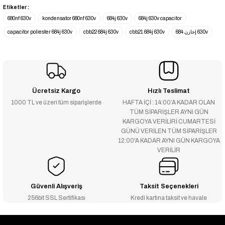
Etiketler :
680nf 630v
kondensator 680nf 630v
684j 630v
684j 630v capacitor
capacitor poliester 684j 630v
cbb22 684j 630v
cbb21 684j 630v
خازن 684j 630v
Ücretsiz Kargo
Hızlı Teslimat
1000 TL ve üzeri tüm siparişlerde
HAFTA İÇİ : 14:00’A KADAR OLAN
TÜM SİPARİŞLER AYNI GÜN
KARGOYA VERİLİRİ CUMARTESİ
GÜNÜ VERİLEN TÜM SİPARİŞLER
12:00'A KADAR AYNI GÜN KARGOYA
VERİLİR
Güvenli Alışveriş
Taksit Seçenekleri
256bit SSL Sertifikası
Kredi kartına taksit ve havale