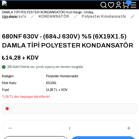
"Saat 14:00'a Kadar Verilen Siparişlerde Aynı Gün Kargo Avantajı!
"Binlerce Ürün Çeşitliliği ile Stoktan Hemen Teslim."
"Toptan Fiyatına Perakende Satış Avantajını Kaçırmayın!"
Anasayfa
KONDANSATÖR
Polyester Kondansatör
"Üyelere Özel: Stok Önceliği ve Proje Fiyatları."
680NF 630V - (684J 630V) %5 (6X19X1.5)
DAMLA TİPİ POLYESTER KONDANSATÖR
₺14,28
+ KDV
200 Adet Stokta var, şimdi sipariş ver hemen kargoda
Kategori
Polyester Kondansatör
Stok Kodu
KS1041
Fiyat
14,28 TL + KDV
*1,59 TL den başlayan taksitlerle!