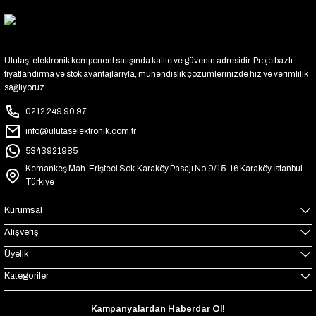
Ulutaş, elektronik komponent satışında kalite ve güvenin adresidir. Proje bazlı
fiyatlandırma ve stok avantajlarıyla, mühendislik çözümlerinizde hız ve verimlilik
sağlıyoruz.
0212 249 90 97
info@ulutaselektronik.com.tr
5343921985
Kemankeş Mah. Erişteci Sok.Karaköy Pasajı No:9/15-16 Karaköy İstanbul
Türkiye
Kurumsal
Alışveriş
Üyelik
Kategoriler
Kampanyalardan Haberdar Ol!