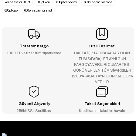
kondensator 680pf
680pf kon
680pf capacitor
680pf capacitor code
680pf cap
680pf capacitor smd
Ücretsiz Kargo
Hızlı Teslimat
1000 TL ve üzeri tüm siparişlerde
HAFTA İÇİ : 14:00’A KADAR OLAN
TÜM SİPARİŞLER AYNI GÜN
KARGOYA VERİLİRİ CUMARTESİ
GÜNÜ VERİLEN TÜM SİPARİŞLER
12:00'A KADAR AYNI GÜN KARGOYA
VERİLİR
Güvenli Alışveriş
Taksit Seçenekleri
256bit SSL Sertifikası
Kredi kartına taksit ve havale