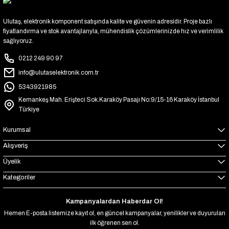
Ulutaş, elektronik komponent satışında kalite ve güvenin adresidir. Proje bazlı
fiyatlandırma ve stok avantajlarıyla, mühendislik çözümlerinizde hız ve verimlilik
sağlıyoruz.
0212 249 90 97
info@ulutaselektronik.com.tr
5343921985
Kemankeş Mah. Erişteci Sok.Karaköy Pasajı No:9/15-16 Karaköy İstanbul
Türkiye
Kurumsal
Alışveriş
Üyelik
Kategoriler
Kampanyalardan Haberdar Ol!
Hemen E-posta listemize kayıt ol, en güncel kampanyalar, yenilikler ve duyuruları
ilk öğrenen sen ol.