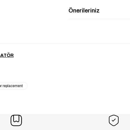
Önerileriniz
SATÖR
or replacement