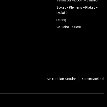
Termistör – Bobin – Varistör
Soket – Klemens – Plaket –
İzolatör
Direnç
Ve Daha Fazlası
Sık Sorulan Sorular
Yardım Merkezi