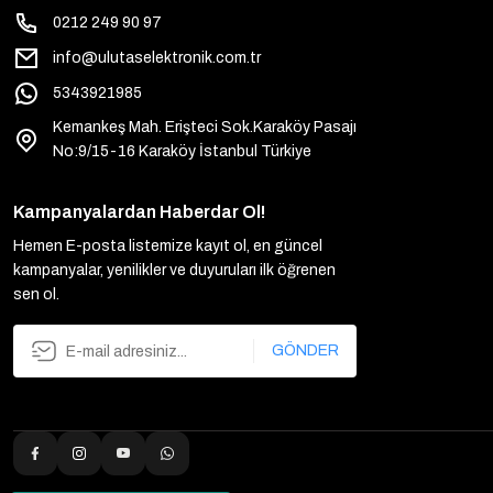
0212 249 90 97
info@ulutaselektronik.com.tr
5343921985
Kemankeş Mah. Erişteci Sok.Karaköy Pasajı
No:9/15-16 Karaköy İstanbul Türkiye
Kampanyalardan Haberdar Ol!
Hemen E-posta listemize kayıt ol, en güncel
kampanyalar, yenilikler ve duyuruları ilk öğrenen
sen ol.
GÖNDER