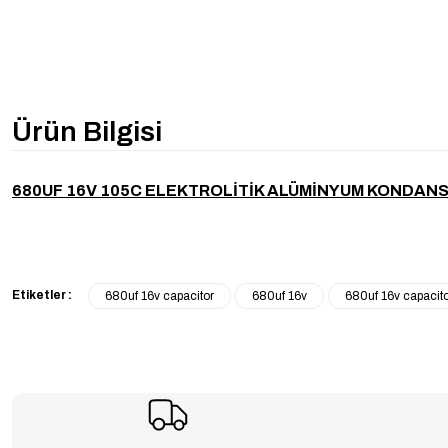
Ürün Bilgisi
680UF 16V 105C ELEKTROLİTİK ALÜMİNYUM KONDAN
Etiketler :
680uf 16v capacitor
680uf 16v
680uf 16v capacit