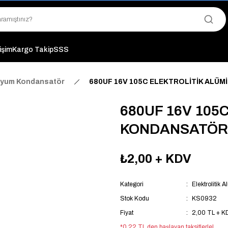
"Saat 14:00'a Kadar Verilen Siparişlerde Aynı Gün Kargo Avantajı!
"Binlerce Ürün Çeşitliliği ile Stoktan Hemen Teslim."
"Toptan Fiyatına Perakende Satış Avantajını Kaçırmayın!"
"Üyelere Özel: Stok Önceliği ve Proje Fiyatları."
tişim
Kargo Takip
SSS
inyum Kondansatör
680UF 16V 105C ELEKTROLİTİK ALÜM
680UF 16V 105
KONDANSATÖR -
₺2,00
+ KDV
Kategori
Elektrolitik
Stok Kodu
KS0932
Fiyat
2,00 TL + K
*0,22 TL den başlayan taksitlerle!