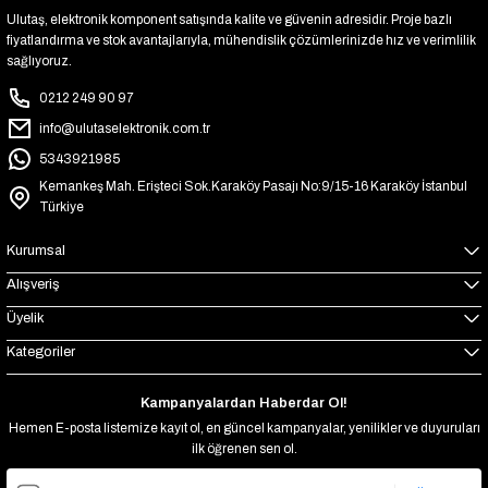
Ulutaş, elektronik komponent satışında kalite ve güvenin adresidir. Proje bazlı
fiyatlandırma ve stok avantajlarıyla, mühendislik çözümlerinizde hız ve verimlilik
sağlıyoruz.
0212 249 90 97
info@ulutaselektronik.com.tr
5343921985
Kemankeş Mah. Erişteci Sok.Karaköy Pasajı No:9/15-16 Karaköy İstanbul
Türkiye
Kurumsal
Alışveriş
Üyelik
Kategoriler
Kampanyalardan Haberdar Ol!
Hemen E-posta listemize kayıt ol, en güncel kampanyalar, yenilikler ve duyuruları
ilk öğrenen sen ol.