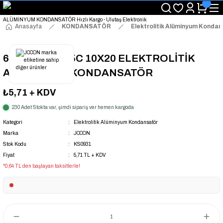
"Saat 14:00'a Kadar Verilen Siparişlerde Aynı Gün Kargo Avantajı!
"Binlerce Ürün Çeşitliliği ile Stoktan Hemen Teslim."
"Toptan Fiyatına Perakende Satış Avantajını Kaçırmayın!"
Anasayfa
KONDANSATÖR
Elektrolitik Alüminyum Konda
"Üyelere Özel: Stok Önceliği ve Proje Fiyatları."
680UF 35V 105C 10X20 ELEKTROLİTİK
ALÜMİNYUM KONDANSATÖR
₺5,71
+ KDV
230 Adet Stokta var, şimdi sipariş ver hemen kargoda
Kategori
Elektrolitik Alüminyum Kondansatör
Marka
JCCON
Stok Kodu
KS0931
Fiyat
5,71 TL + KDV
*0,64 TL den başlayan taksitlerle!