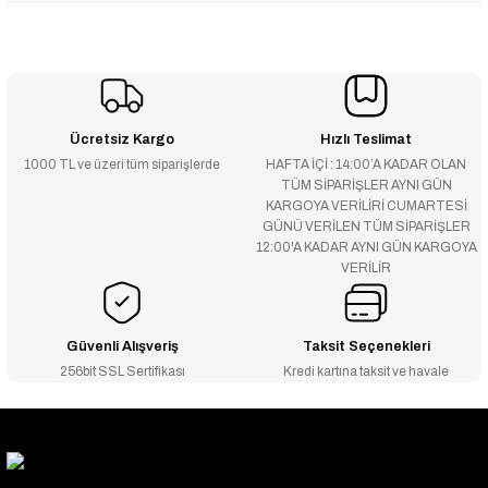
Ücretsiz Kargo
Hızlı Teslimat
1000 TL ve üzeri tüm siparişlerde
HAFTA İÇİ : 14:00’A KADAR OLAN
TÜM SİPARİŞLER AYNI GÜN
KARGOYA VERİLİRİ CUMARTESİ
GÜNÜ VERİLEN TÜM SİPARİŞLER
12:00'A KADAR AYNI GÜN KARGOYA
VERİLİR
Güvenli Alışveriş
Taksit Seçenekleri
256bit SSL Sertifikası
Kredi kartına taksit ve havale