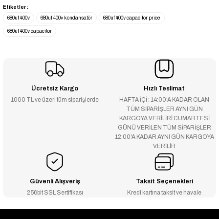
Etiketler :
680uf 400v
680uf 400v kondansatör
680uf 400v capacitor price
680uf 400v capacitor
Ücretsiz Kargo
Hızlı Teslimat
1000 TL ve üzeri tüm siparişlerde
HAFTA İÇİ : 14:00’A KADAR OLAN
TÜM SİPARİŞLER AYNI GÜN
KARGOYA VERİLİRİ CUMARTESİ
GÜNÜ VERİLEN TÜM SİPARİŞLER
12:00'A KADAR AYNI GÜN KARGOYA
VERİLİR
Güvenli Alışveriş
Taksit Seçenekleri
256bit SSL Sertifikası
Kredi kartına taksit ve havale