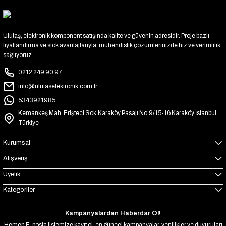
Ulutaş, elektronik komponent satışında kalite ve güvenin adresidir. Proje bazlı
fiyatlandırma ve stok avantajlarıyla, mühendislik çözümlerinizde hız ve verimlilik
sağlıyoruz.
0212 249 90 97
info@ulutaselektronik.com.tr
5343921985
Kemankeş Mah. Erişteci Sok.Karaköy Pasajı No:9/15-16 Karaköy İstanbul
Türkiye
Kurumsal
Alışveriş
Üyelik
Kategoriler
Kampanyalardan Haberdar Ol!
Hemen E-posta listemize kayıt ol, en güncel kampanyalar, yenilikler ve duyuruları