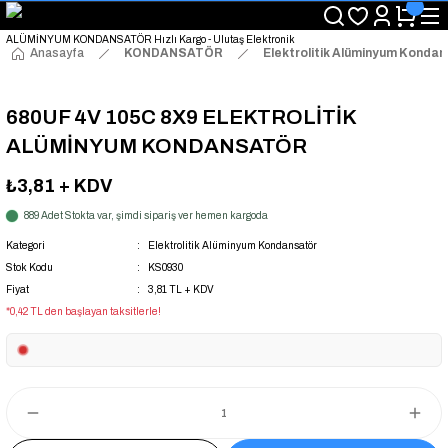
"Saat 14:00'a Kadar Verilen Siparişlerde Aynı Gün Kargo Avantajı!
"Binlerce Ürün Çeşitliliği ile Stoktan Hemen Teslim."
"Toptan Fiyatına Perakende Satış Avantajını Kaçırmayın!"
Anasayfa
KONDANSATÖR
Elektrolitik Alüminyum Konda
"Üyelere Özel: Stok Önceliği ve Proje Fiyatları."
680UF 4V 105C 8X9 ELEKTROLİTİK
ALÜMİNYUM KONDANSATÖR
₺3,81
+ KDV
889 Adet Stokta var, şimdi sipariş ver hemen kargoda
Kategori
Elektrolitik Alüminyum Kondansatör
Stok Kodu
KS0930
Fiyat
3,81 TL + KDV
*0,42 TL den başlayan taksitlerle!