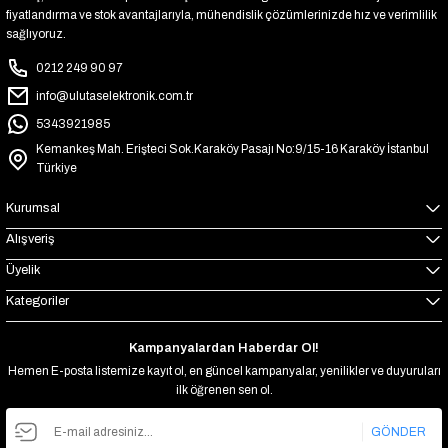
fiyatlandırma ve stok avantajlarıyla, mühendislik çözümlerinizde hız ve verimlilik
sağlıyoruz.
0212 249 90 97
info@ulutaselektronik.com.tr
5343921985
Kemankeş Mah. Erişteci Sok.Karaköy Pasajı No:9/15-16 Karaköy İstanbul
Türkiye
Kurumsal
Alışveriş
Üyelik
Kategoriler
Kampanyalardan Haberdar Ol!
Hemen E-posta listemize kayıt ol, en güncel kampanyalar, yenilikler ve duyuruları
ilk öğrenen sen ol.
GÖNDER