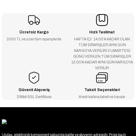
Ücretsiz Kargo
Hızlı Teslimat
1000 TL ve üzeri tüm siparişlerde
HAFTA İÇİ : 14:00’A KADAR OLAN
TÜM SİPARİŞLER AYNI GÜN
KARGOYA VERİLİRİ CUMARTESİ
GÜNÜ VERİLEN TÜM SİPARİŞLER
12:00'A KADAR AYNI GÜN KARGOYA
VERİLİR
Güvenli Alışveriş
Taksit Seçenekleri
256bit SSL Sertifikası
Kredi kartına taksit ve havale
Ulutaş, elektronik komponent satışında kalite ve güvenin adresidir. Proje bazlı