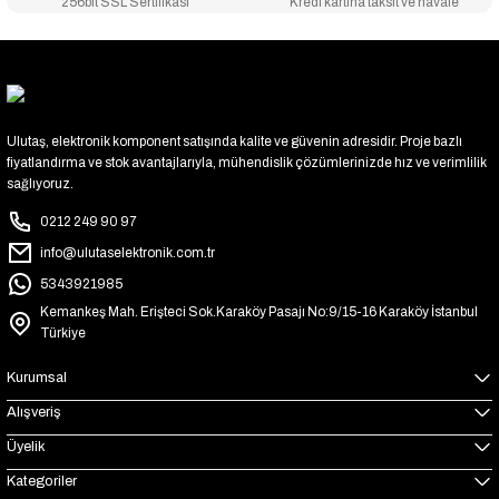
256bit SSL Sertifikası
Kredi kartına taksit ve havale
Ulutaş, elektronik komponent satışında kalite ve güvenin adresidir. Proje bazlı
fiyatlandırma ve stok avantajlarıyla, mühendislik çözümlerinizde hız ve verimlilik
sağlıyoruz.
0212 249 90 97
info@ulutaselektronik.com.tr
5343921985
Kemankeş Mah. Erişteci Sok.Karaköy Pasajı No:9/15-16 Karaköy İstanbul
Türkiye
Kurumsal
Alışveriş
Üyelik
Kategoriler