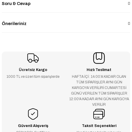
Soru & Cevap
Önerileriniz
Ücretsiz Kargo
Hızlı Teslimat
1000 TL ve üzeri tüm siparişlerde
HAFTA İÇİ : 14:00’A KADAR OLAN
TÜM SİPARİŞLER AYNI GÜN
KARGOYA VERİLİRİ CUMARTESİ
GÜNÜ VERİLEN TÜM SİPARİŞLER
12:00'A KADAR AYNI GÜN KARGOYA
VERİLİR
Güvenli Alışveriş
Taksit Seçenekleri