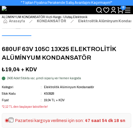
"Toptan Fiyatına Perakende Satış Avantajını Kaçırmayın!"
0
"Üyelere Özel: Stok Önceliği ve Proje Fiyatları."
Anasayfa
KONDANSATÖR
Elektrolitik Alüminyum Konda
680UF 63V 105C 13X25 ELEKTROLİTİK
ALÜMİNYUM KONDANSATÖR
₺19,04
+ KDV
2400 Adet Stokta var, şimdi sipariş ver hemen kargoda
Kategori
Elektrolitik Alüminyum Kondansatör
Stok Kodu
KS0928
Fiyat
19,04 TL + KDV
*2,12 TL den başlayan taksitlerle!
Pazartesi kargoya verilmesi için son:
47 saat 54 dk 18 sn