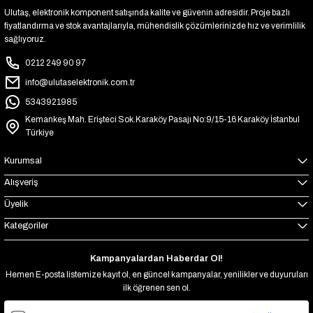
Ulutaş, elektronik komponent satışında kalite ve güvenin adresidir. Proje bazlı
fiyatlandırma ve stok avantajlarıyla, mühendislik çözümlerinizde hız ve verimlilik
sağlıyoruz.
0212 249 90 97
info@ulutaselektronik.com.tr
5343921985
Kemankeş Mah. Erişteci Sok.Karaköy Pasajı No:9/15-16 Karaköy İstanbul
Türkiye
Kurumsal
Alışveriş
Üyelik
Kategoriler
Kampanyalardan Haberdar Ol!
Hemen E-posta listemize kayıt ol, en güncel kampanyalar, yenilikler ve duyuruları
ilk öğrenen sen ol.