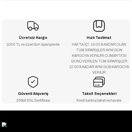
Ücretsiz Kargo
Hızlı Teslimat
1000 TL ve üzeri tüm siparişlerde
HAFTA İÇİ : 14:00’A KADAR OLAN
TÜM SİPARİŞLER AYNI GÜN
KARGOYA VERİLİRİ CUMARTESİ
GÜNÜ VERİLEN TÜM SİPARİŞLER
12:00'A KADAR AYNI GÜN KARGOYA
VERİLİR
Güvenli Alışveriş
Taksit Seçenekleri
256bit SSL Sertifikası
Kredi kartına taksit ve havale