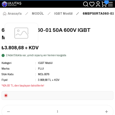
"Saat 14:00'a Kadar Verilen Siparişlerde Aynı Gün Kargo Avantajı!
"Binlerce Ürün Çeşitliliği ile Stoktan Hemen Teslim."
"Toptan Fiyatına Perakende Satış Avantajını Kaçırmayın!"
Anasayfa
MODÜL
IGBT Modül
6MBP50RTA060-01 
"Üyelere Özel: Stok Önceliği ve Proje Fiyatları."
6MBP50RTA060-01 50A 600V IGBT
MODULE
₺3.808,68
+ KDV
2 Adet Stokta var, şimdi sipariş ver hemen kargoda
Kategori
IGBT Modül
Marka
FUJI
Stok Kodu
MDL-0076
Fiyat
3.808,68 TL + KDV
*424,93 TL den başlayan taksitlerle!