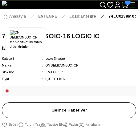
"Saat 14:00'a Kadar Verilen Siparişlerde Aynı Gün Kargo Avantajı!
"Binlerce Ürün Çeşitliliği ile Stoktan Hemen Teslim."
"Toptan Fiyatına Perakende Satış Avantajını Kaçırmayın!"
Anasayfa
ENTEGRE
Logic Entegre
74LCX138MX SO
"Üyelere Özel: Stok Önceliği ve Proje Fiyatları."
74LCX138MX SOIC-16 LOGIC IC
₺0,00
+ KDV
Kategori
Logic Entegre
Marka
ON SEMICONDUCTOR
Stok Kodu
EN-LG-0187
Fiyat
0,00 TL + KDV
Gelince Haber Ver
Yorum Yaz
Tavsiye Et
Paylaş
Karşılaştır