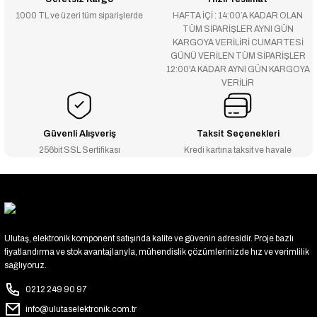
1000 TL ve üzeri tüm siparişlerde
HAFTA İÇİ : 14:00’A KADAR OLAN
TÜM SİPARİŞLER AYNI GÜN
KARGOYA VERİLİRİ CUMARTESİ
GÜNÜ VERİLEN TÜM SİPARİŞLER
12:00'A KADAR AYNI GÜN KARGOYA
VERİLİR
Güvenli Alışveriş
Taksit Seçenekleri
256bit SSL Sertifikası
Kredi kartına taksit ve havale
Ulutaş, elektronik komponent satışında kalite ve güvenin adresidir. Proje bazlı
fiyatlandırma ve stok avantajlarıyla, mühendislik çözümlerinizde hız ve verimlilik
sağlıyoruz.
0212 249 90 97
info@ulutaselektronik.com.tr