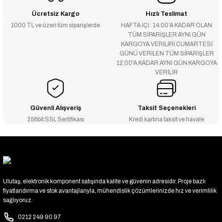
Ücretsiz Kargo
Hızlı Teslimat
1000 TL ve üzeri tüm siparişlerde
HAFTA İÇİ : 14:00’A KADAR OLAN
TÜM SİPARİŞLER AYNI GÜN
KARGOYA VERİLİRİ CUMARTESİ
GÜNÜ VERİLEN TÜM SİPARİŞLER
12:00'A KADAR AYNI GÜN KARGOYA
VERİLİR
Güvenli Alışveriş
Taksit Seçenekleri
256bit SSL Sertifikası
Kredi kartına taksit ve havale
Ulutaş, elektronik komponent satışında kalite ve güvenin adresidir. Proje bazlı
fiyatlandırma ve stok avantajlarıyla, mühendislik çözümlerinizde hız ve verimlilik
sağlıyoruz.
0212 249 90 97