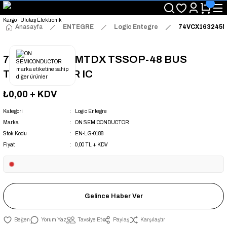
"Saat 14:00'a Kadar Verilen Siparişlerde Aynı Gün Kargo Avantajı!
"Binlerce Ürün Çeşitliliği ile Stoktan Hemen Teslim."
"Toptan Fiyatına Perakende Satış Avantajını Kaçırmayın!"
Anasayfa
ENTEGRE
Logic Entegre
74VCX163245M
"Üyelere Özel: Stok Önceliği ve Proje Fiyatları."
74VCX163245MTDX TSSOP-48 BUS
TRANSCEIVER IC
₺0,00
+ KDV
Kategori
Logic Entegre
Marka
ON SEMICONDUCTOR
Stok Kodu
EN-LG-0188
Fiyat
0,00 TL + KDV
Gelince Haber Ver
Yorum Yaz
Tavsiye Et
Paylaş
Karşılaştır