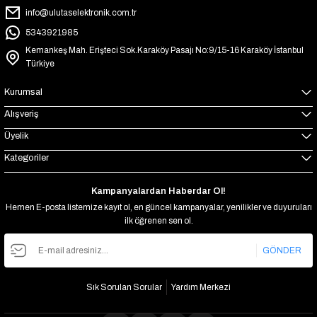
info@ulutaselektronik.com.tr
5343921985
Kemankeş Mah. Erişteci Sok.Karaköy Pasajı No:9/15-16 Karaköy İstanbul
Türkiye
Kurumsal
Alışveriş
Üyelik
Kategoriler
Kampanyalardan Haberdar Ol!
Hemen E-posta listemize kayıt ol, en güncel kampanyalar, yenilikler ve duyuruları
ilk öğrenen sen ol.
GÖNDER
Sık Sorulan Sorular
Yardım Merkezi