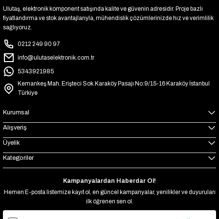
Ulutaş, elektronik komponent satışında kalite ve güvenin adresidir. Proje bazlı
fiyatlandırma ve stok avantajlarıyla, mühendislik çözümlerinizde hız ve verimlilik
sağlıyoruz.
0212 249 90 97
info@ulutaselektronik.com.tr
5343921985
Kemankeş Mah. Erişteci Sok.Karaköy Pasajı No:9/15-16 Karaköy İstanbul
Türkiye
Kurumsal
Alışveriş
Üyelik
Kategoriler
Kampanyalardan Haberdar Ol!
Hemen E-posta listemize kayıt ol, en güncel kampanyalar, yenilikler ve duyuruları
ilk öğrenen sen ol.