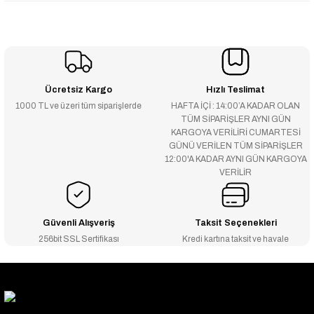
Ücretsiz Kargo
Hızlı Teslimat
1000 TL ve üzeri tüm siparişlerde
HAFTA İÇİ : 14:00’A KADAR OLAN
TÜM SİPARİŞLER AYNI GÜN
KARGOYA VERİLİRİ CUMARTESİ
GÜNÜ VERİLEN TÜM SİPARİŞLER
12:00'A KADAR AYNI GÜN KARGOYA
VERİLİR
Güvenli Alışveriş
Taksit Seçenekleri
256bit SSL Sertifikası
Kredi kartına taksit ve havale