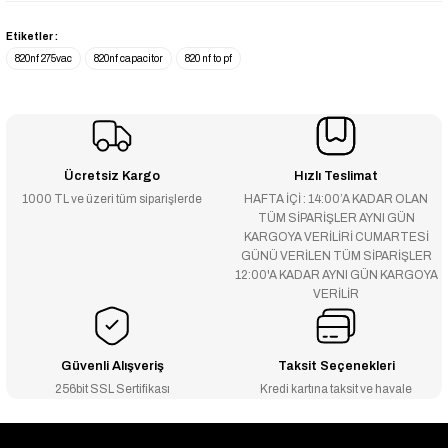
Etiketler :
820nf 275vac
820nf capacitor
820 nf to pf
Ücretsiz Kargo
Hızlı Teslimat
1000 TL ve üzeri tüm siparişlerde
HAFTA İÇİ : 14:00’A KADAR OLAN
TÜM SİPARİŞLER AYNI GÜN
KARGOYA VERİLİRİ CUMARTESİ
GÜNÜ VERİLEN TÜM SİPARİŞLER
12:00'A KADAR AYNI GÜN KARGOYA
VERİLİR
Güvenli Alışveriş
Taksit Seçenekleri
256bit SSL Sertifikası
Kredi kartına taksit ve havale