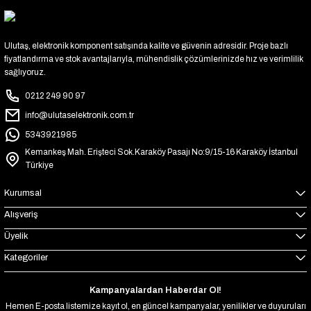
Ulutaş, elektronik komponent satışında kalite ve güvenin adresidir. Proje bazlı
fiyatlandırma ve stok avantajlarıyla, mühendislik çözümlerinizde hız ve verimlilik
sağlıyoruz.
0212 249 90 97
info@ulutaselektronik.com.tr
5343921985
Kemankeş Mah. Erişteci Sok.Karaköy Pasajı No:9/15-16 Karaköy İstanbul
Türkiye
Kurumsal
Alışveriş
Üyelik
Kategoriler
Kampanyalardan Haberdar Ol!
Hemen E-posta listemize kayıt ol, en güncel kampanyalar, yenilikler ve duyuruları