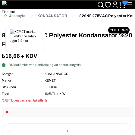
"Saat 14:00'a Kadar Verilen Siparişlerde Aynı Gün Kargo Avantajı!
"Binlerce Ürün Çeşitliliği ile Stoktan Hemen Teslim."
"Toptan Fiyatına Perakende Satış Avantajını Kaçırmayın!"
Anasayfa
KONDANSATÖR
820NF 275V AC Polyester Ko
"Üyelere Özel: Stok Önceliği ve Proje Fiyatları."
YENİ ÜRÜN
820NF 275V AC Polyester Kondansatör %20
RM:22.5
₺16,66
+ KDV
100 Adet Stokta var, şimdi sipariş ver hemen kargoda
Kategori
KONDANSATÖR
Marka
KEMET
Stok Kodu
ELT-0967
Fiyat
16,66 TL + KDV
*1,86 TL den başlayan taksitlerle!