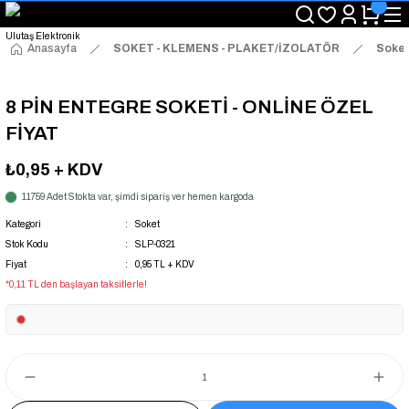
"Saat 14:00'a Kadar Verilen Siparişlerde Aynı Gün Kargo Avantajı!
"Binlerce Ürün Çeşitliliği ile Stoktan Hemen Teslim."
"Toptan Fiyatına Perakende Satış Avantajını Kaçırmayın!"
Anasayfa
SOKET - KLEMENS - PLAKET/İZOLATÖR
Soke
"Üyelere Özel: Stok Önceliği ve Proje Fiyatları."
8 PİN ENTEGRE SOKETİ - ONLİNE ÖZEL
FİYAT
₺0,95
+ KDV
11759 Adet Stokta var, şimdi sipariş ver hemen kargoda
Kategori
Soket
Stok Kodu
SLP-0321
Fiyat
0,95 TL + KDV
*0,11 TL den başlayan taksitlerle!