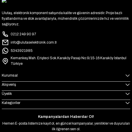
Ulutaş, elektronik komponent satışında kalite ve güvenin adresidir. Proje bazlı
fiyatlandırma ve stok avantajlarıyla, mühendislik çözümlerinizde hız ve verimlilik
sağlıyoruz.
0212 249 90 97
info@ulutaselektronik.com.tr
5343921985
Kemankeş Mah. Erişteci Sok.Karaköy Pasajı No:9/15-16 Karaköy İstanbul
Türkiye
Kurumsal
Alışveriş
Üyelik
Kategoriler
Kampanyalardan Haberdar Ol!
Hemen E-posta listemize kayıt ol, en güncel kampanyalar, yenilikler ve duyuruları
ilk öğrenen sen ol.