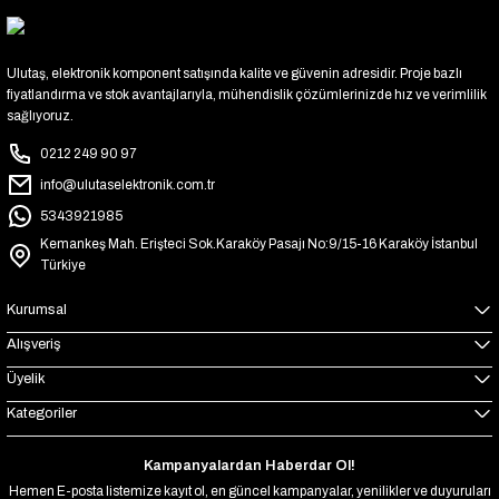
Ulutaş, elektronik komponent satışında kalite ve güvenin adresidir. Proje bazlı
fiyatlandırma ve stok avantajlarıyla, mühendislik çözümlerinizde hız ve verimlilik
sağlıyoruz.
0212 249 90 97
info@ulutaselektronik.com.tr
5343921985
Kemankeş Mah. Erişteci Sok.Karaköy Pasajı No:9/15-16 Karaköy İstanbul
Türkiye
Kurumsal
Alışveriş
Üyelik
Kategoriler
Kampanyalardan Haberdar Ol!
Hemen E-posta listemize kayıt ol, en güncel kampanyalar, yenilikler ve duyuruları