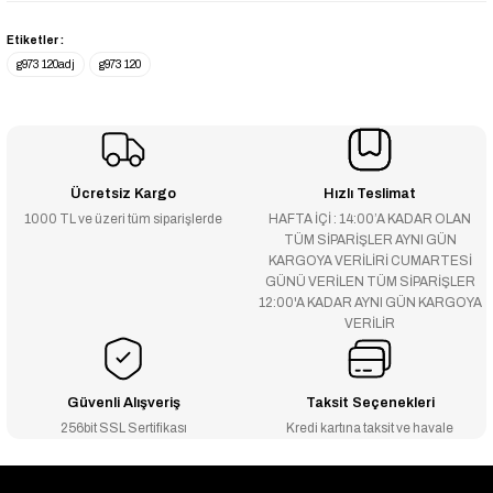
Etiketler :
g973 120adj
g973 120
Ücretsiz Kargo
Hızlı Teslimat
1000 TL ve üzeri tüm siparişlerde
HAFTA İÇİ : 14:00’A KADAR OLAN
TÜM SİPARİŞLER AYNI GÜN
KARGOYA VERİLİRİ CUMARTESİ
GÜNÜ VERİLEN TÜM SİPARİŞLER
12:00'A KADAR AYNI GÜN KARGOYA
VERİLİR
Güvenli Alışveriş
Taksit Seçenekleri
256bit SSL Sertifikası
Kredi kartına taksit ve havale