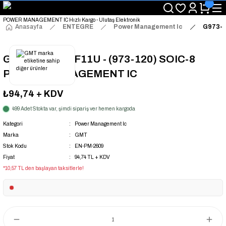
"Saat 14:00'a Kadar Verilen Siparişlerde Aynı Gün Kargo Avantajı!
"Binlerce Ürün Çeşitliliği ile Stoktan Hemen Teslim."
"Toptan Fiyatına Perakende Satış Avantajını Kaçırmayın!"
Anasayfa
ENTEGRE
Power Management Ic
G973-1
"Üyelere Özel: Stok Önceliği ve Proje Fiyatları."
G973-120ADJF11U - (973-120) SOIC-8
POWER MANAGEMENT IC
₺94,74
+ KDV
499 Adet Stokta var, şimdi sipariş ver hemen kargoda
Kategori
Power Management Ic
Marka
GMT
Stok Kodu
EN-PM-2609
Fiyat
94,74 TL + KDV
*10,57 TL den başlayan taksitlerle!