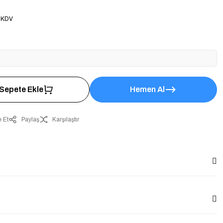
0
 KDV
Sepete Ekle
Hemen Al
 Et
Paylaş
Karşılaştır