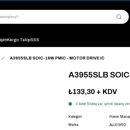
"Saat 14:00'a Kadar Verilen Siparişlerde Aynı Gün Kargo Avantajı!
"Binlerce Ürün Çeşitliliği ile Stoktan Hemen Teslim."
"Toptan Fiyatına Perakende Satış Avantajını Kaçırmayın!"
"Üyelere Özel: Stok Önceliği ve Proje Fiyatları."
tişim
Kargo Takip
SSS
A3955SLB SOIC-16W PMIC - MOTOR DRIVE IC
A3955SLB SOIC
₺133,30
+ KDV
3 Adet Stokta var, şimdi sipariş 
Kategori
Power Manag
Marka
ALLEGRO