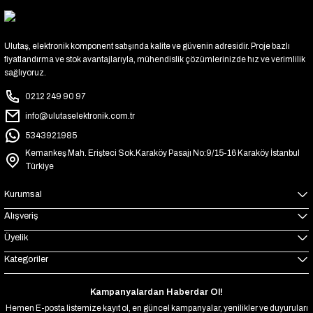
Ulutaş, elektronik komponent satışında kalite ve güvenin adresidir. Proje bazlı
fiyatlandırma ve stok avantajlarıyla, mühendislik çözümlerinizde hız ve verimlilik
sağlıyoruz.
0212 249 90 97
info@ulutaselektronik.com.tr
5343921985
Kemankeş Mah. Erişteci Sok.Karaköy Pasajı No:9/15-16 Karaköy İstanbul
Türkiye
Kurumsal
Alışveriş
Üyelik
Kategoriler
Kampanyalardan Haberdar Ol!
Hemen E-posta listemize kayıt ol, en güncel kampanyalar, yenilikler ve duyuruları