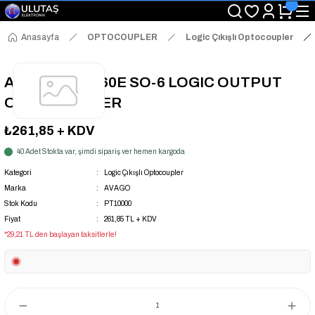
"Saat 14:00'a Kadar Verilen Siparişlerde Aynı Gün Kargo Avantajı!
"Binlerce Ürün Çeşitliliği ile Stoktan Hemen Teslim."
"Toptan Fiyatına Perakende Satış Avantajını Kaçırmayın!"
Anasayfa
OPTOCOUPLER
Logic Çıkışlı Optocoupler
"Üyelere Özel: Stok Önceliği ve Proje Fiyatları."
ACPL-P341-560E SO-6 LOGIC OUTPUT
OPTOCOUPLER
₺261,85
+ KDV
40 Adet Stokta var, şimdi sipariş ver hemen kargoda
Kategori
Logic Çıkışlı Optocoupler
Marka
AVAGO
Stok Kodu
PT10000
Fiyat
261,85 TL + KDV
*29,21 TL den başlayan taksitlerle!