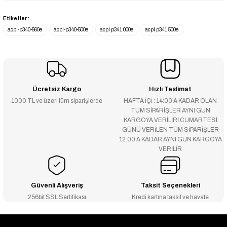
Etiketler :
acpl-p340-560e
acpl-p340-500e
acpl p341 000e
acpl p341 500e
Ücretsiz Kargo
Hızlı Teslimat
1000 TL ve üzeri tüm siparişlerde
HAFTA İÇİ : 14:00’A KADAR OLAN
TÜM SİPARİŞLER AYNI GÜN
KARGOYA VERİLİRİ CUMARTESİ
GÜNÜ VERİLEN TÜM SİPARİŞLER
12:00'A KADAR AYNI GÜN KARGOYA
VERİLİR
Güvenli Alışveriş
Taksit Seçenekleri
256bit SSL Sertifikası
Kredi kartına taksit ve havale