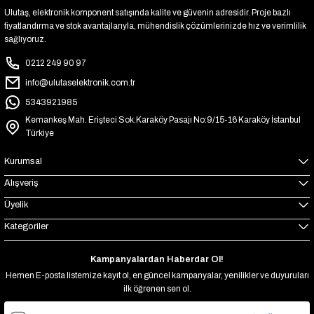
Ulutaş, elektronik komponent satışında kalite ve güvenin adresidir. Proje bazlı
fiyatlandırma ve stok avantajlarıyla, mühendislik çözümlerinizde hız ve verimlilik
sağlıyoruz.
0212 249 90 97
info@ulutaselektronik.com.tr
5343921985
Kemankeş Mah. Erişteci Sok.Karaköy Pasajı No:9/15-16 Karaköy İstanbul
Türkiye
Kurumsal
Alışveriş
Üyelik
Kategoriler
Kampanyalardan Haberdar Ol!
Hemen E-posta listemize kayıt ol, en güncel kampanyalar, yenilikler ve duyuruları
ilk öğrenen sen ol.