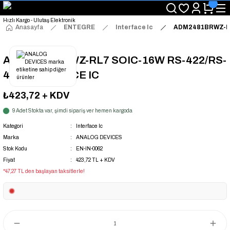
"Saat 14:00'a Kadar Verilen Siparişlerde Aynı Gün Kargo Avantajı!
"Binlerce Ürün Çeşitliliği ile Stoktan Hemen Teslim."
"Toptan Fiyatına Perakende Satış Avantajını Kaçırmayın!"
Anasayfa
ENTEGRE
Interface Ic
ADM2481BRWZ-RL
"Üyelere Özel: Stok Önceliği ve Proje Fiyatları."
ADM2481BRWZ-RL7 SOIC-16W RS-422/RS-
485 INTERFACE IC
₺423,72
+ KDV
9 Adet Stokta var, şimdi sipariş ver hemen kargoda
Kategori
Interface Ic
Marka
ANALOG DEVICES
Stok Kodu
EN-IN-0062
Fiyat
423,72 TL + KDV
*47,27 TL den başlayan taksitlerle!