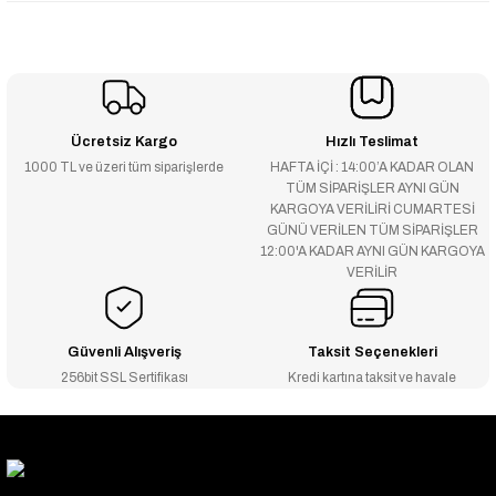
Ücretsiz Kargo
Hızlı Teslimat
1000 TL ve üzeri tüm siparişlerde
HAFTA İÇİ : 14:00’A KADAR OLAN
TÜM SİPARİŞLER AYNI GÜN
KARGOYA VERİLİRİ CUMARTESİ
GÜNÜ VERİLEN TÜM SİPARİŞLER
12:00'A KADAR AYNI GÜN KARGOYA
VERİLİR
Güvenli Alışveriş
Taksit Seçenekleri
256bit SSL Sertifikası
Kredi kartına taksit ve havale