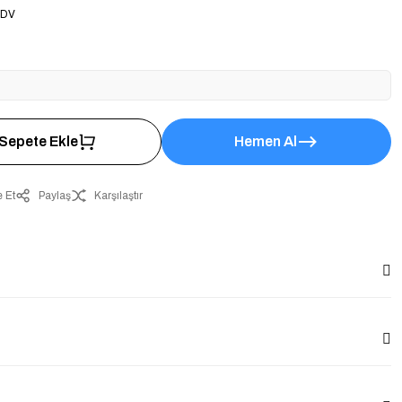
KDV
Sepete Ekle
Hemen Al
 Et
Paylaş
Karşılaştır