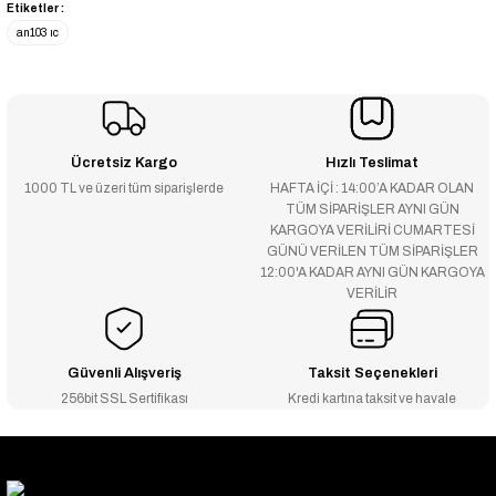
Etiketler :
an103 ıc
Ücretsiz Kargo
Hızlı Teslimat
1000 TL ve üzeri tüm siparişlerde
HAFTA İÇİ : 14:00’A KADAR OLAN
TÜM SİPARİŞLER AYNI GÜN
KARGOYA VERİLİRİ CUMARTESİ
GÜNÜ VERİLEN TÜM SİPARİŞLER
12:00'A KADAR AYNI GÜN KARGOYA
VERİLİR
Güvenli Alışveriş
Taksit Seçenekleri
256bit SSL Sertifikası
Kredi kartına taksit ve havale