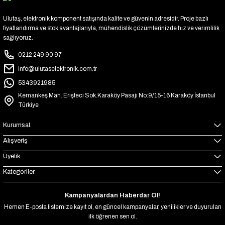
Ulutaş, elektronik komponent satışında kalite ve güvenin adresidir. Proje bazlı
fiyatlandırma ve stok avantajlarıyla, mühendislik çözümlerinizde hız ve verimlilik
sağlıyoruz.
0212 249 90 97
info@ulutaselektronik.com.tr
5343921985
Kemankeş Mah. Erişteci Sok.Karaköy Pasajı No:9/15-16 Karaköy İstanbul
Türkiye
Kurumsal
Alışveriş
Üyelik
Kategoriler
Kampanyalardan Haberdar Ol!
Hemen E-posta listemize kayıt ol, en güncel kampanyalar, yenilikler ve duyuruları
ilk öğrenen sen ol.