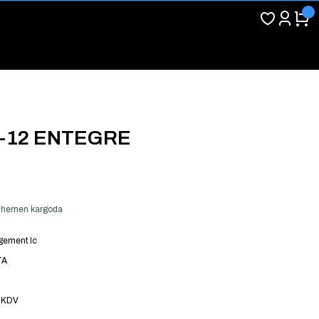
P-12 ENTEGRE
er hemen kargoda
ement Ic
TA
3
 KDV