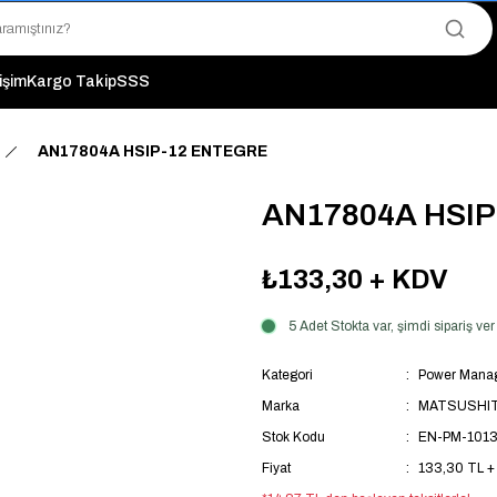
"Saat 14:00'a Kadar Verilen Siparişlerde Aynı Gün Kargo Avantajı!
"Binlerce Ürün Çeşitliliği ile Stoktan Hemen Teslim."
"Toptan Fiyatına Perakende Satış Avantajını Kaçırmayın!"
tişim
Kargo Takip
SSS
"Üyelere Özel: Stok Önceliği ve Proje Fiyatları."
AN17804A HSIP-12 ENTEGRE
AN17804A HSI
₺133,30
+ KDV
5 Adet Stokta var, şimdi sipariş v
Kategori
Power Manag
Marka
MATSUSHI
Stok Kodu
EN-PM-101
Fiyat
133,30 TL +