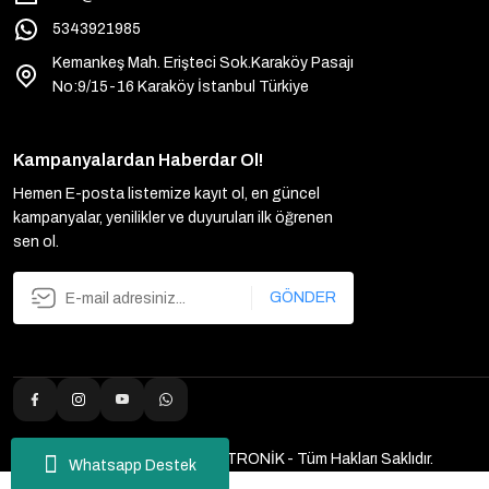
5343921985
Kemankeş Mah. Erişteci Sok.Karaköy Pasajı
No:9/15-16 Karaköy İstanbul Türkiye
Kampanyalardan Haberdar Ol!
Hemen E-posta listemize kayıt ol, en güncel
kampanyalar, yenilikler ve duyuruları ilk öğrenen
sen ol.
GÖNDER
2025 Copyright ULUTAŞ ELEKTRONİK - Tüm Hakları Saklıdır.
Whatsapp Destek