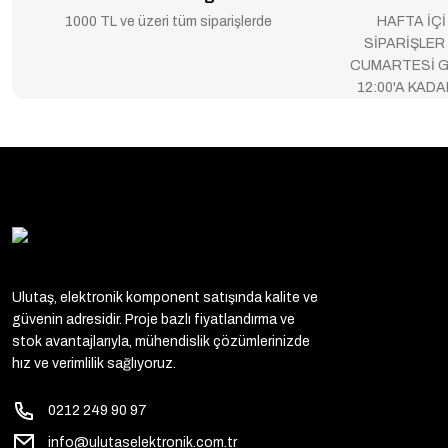
1000 TL ve üzeri tüm siparişlerde
HAFTA İÇİ
SİPARİŞLER
CUMARTESİ G
12:00'A KAD
Ulutaş, elektronik komponent satışında kalite ve
güvenin adresidir. Proje bazlı fiyatlandırma ve
stok avantajlarıyla, mühendislik çözümlerinizde
hız ve verimlilik sağlıyoruz.
0212 249 90 97
info@ulutaselektronik.com.tr