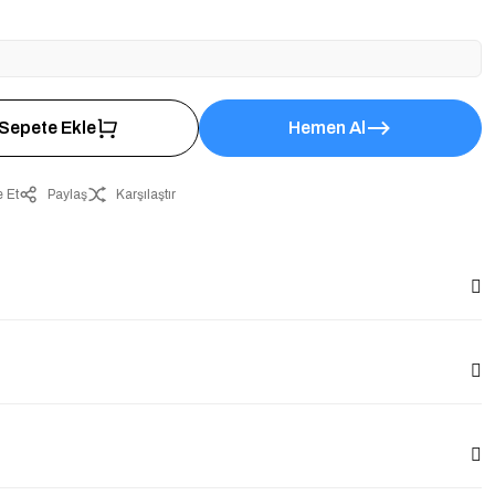
Sepete Ekle
Hemen Al
 Et
Paylaş
Karşılaştır