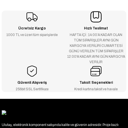
Ücretsiz Kargo
Hızlı Teslimat
1000 TL ve üzeri tüm siparişlerde
HAFTA İÇİ : 14:00’A KADAR OLAN
TÜM SİPARİŞLER AYNI GÜN
KARGOYA VERİLİRİ CUMARTESİ
GÜNÜ VERİLEN TÜM SİPARİŞLER
12:00'A KADAR AYNI GÜN KARGOYA
VERİLİR
Güvenli Alışveriş
Taksit Seçenekleri
256bit SSL Sertifikası
Kredi kartına taksit ve havale
Ulutaş, elektronik komponent satışında kalite ve güvenin adresidir. Proje bazlı