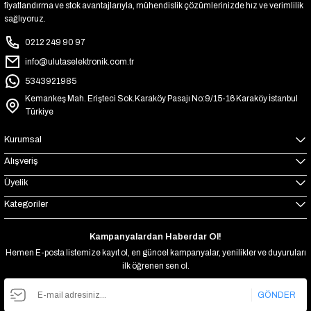
fiyatlandırma ve stok avantajlarıyla, mühendislik çözümlerinizde hız ve verimlilik
sağlıyoruz.
0212 249 90 97
info@ulutaselektronik.com.tr
5343921985
Kemankeş Mah. Erişteci Sok.Karaköy Pasajı No:9/15-16 Karaköy İstanbul
Türkiye
Kurumsal
Alışveriş
Üyelik
Kategoriler
Kampanyalardan Haberdar Ol!
Hemen E-posta listemize kayıt ol, en güncel kampanyalar, yenilikler ve duyuruları
ilk öğrenen sen ol.
GÖNDER