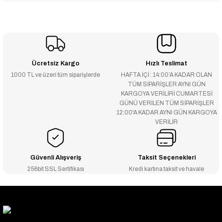
Ücretsiz Kargo
Hızlı Teslimat
1000 TL ve üzeri tüm siparişlerde
HAFTA İÇİ : 14:00’A KADAR OLAN
TÜM SİPARİŞLER AYNI GÜN
KARGOYA VERİLİRİ CUMARTESİ
GÜNÜ VERİLEN TÜM SİPARİŞLER
12:00'A KADAR AYNI GÜN KARGOYA
VERİLİR
Güvenli Alışveriş
Taksit Seçenekleri
256bit SSL Sertifikası
Kredi kartına taksit ve havale