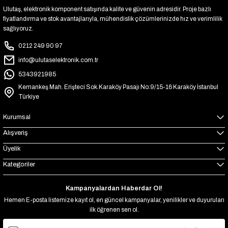
Ulutaş, elektronik komponent satışında kalite ve güvenin adresidir. Proje bazlı
fiyatlandırma ve stok avantajlarıyla, mühendislik çözümlerinizde hız ve verimlilik
sağlıyoruz.
0212 249 90 97
info@ulutaselektronik.com.tr
5343921985
Kemankeş Mah. Erişteci Sok.Karaköy Pasajı No:9/15-16 Karaköy İstanbul
Türkiye
Kurumsal
Alışveriş
Üyelik
Kategoriler
Kampanyalardan Haberdar Ol!
Hemen E-posta listemize kayıt ol, en güncel kampanyalar, yenilikler ve duyuruları
ilk öğrenen sen ol.