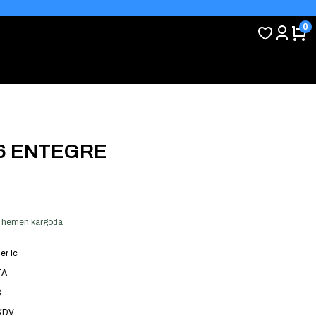
0
16 ENTEGRE
ver hemen kargoda
er Ic
TA
3
 KDV