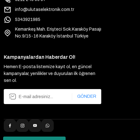
info@ulutaselektronik.com.tr
5343921985
Kemankeş Mah. Erişteci Sok.Karaköy Pasajı
No:9/15-16 Karaköy İstanbul Türkiye
Kampanyalardan Haberdar Ol!
Hemen E-posta listemize kayıt ol, en güncel
kampanyalar, yenilikler ve duyuruları ilk öğrenen
sen ol.
GÖNDER