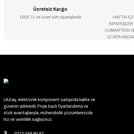
Ücretsiz Kargo
1000 TL ve üzeri tüm siparişlerde
HAFTA İÇİ
SİPARİŞLER
CUMARTESİ G
12:00'A KAD
Ulutaş, elektronik komponent satışında kalite ve
güvenin adresidir. Proje bazlı fiyatlandırma ve
stok avantajlarıyla, mühendislik çözümlerinizde
hız ve verimlilik sağlıyoruz.
0212 249 90 97