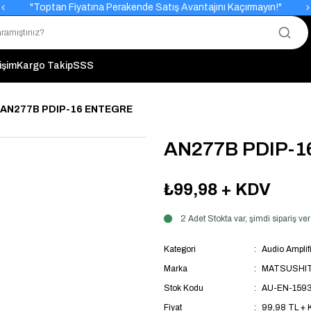
"Toptan Fiyatına Perakende Satış Avantajını Kaçırmayın!"
"Üyelere Özel: Stok Önceliği ve Proje Fiyatları."
tişim
Kargo Takip
SSS
AN277B PDIP-16 ENTEGRE
AN277B PDIP-
₺99,98
+ KDV
2 Adet Stokta var, şimdi sipariş 
Kategori
Audio Amplifi
Marka
MATSUSHI
Stok Kodu
AU-EN-159
Fiyat
99,98 TL +