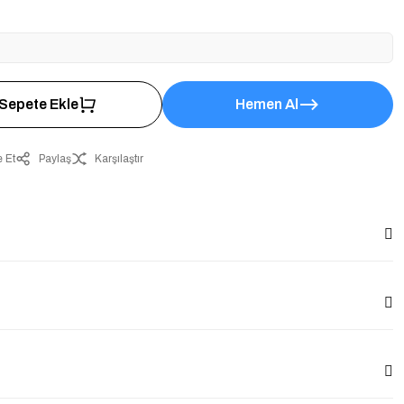
Sepete Ekle
Hemen Al
 Et
Paylaş
Karşılaştır