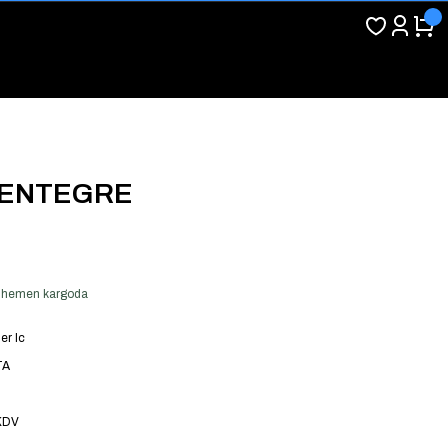
6 ENTEGRE
er hemen kargoda
er Ic
TA
KDV