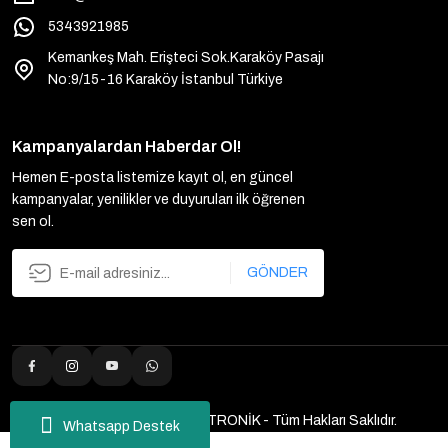
5343921985
Kemankeş Mah. Erişteci Sok.Karaköy Pasajı
No:9/15-16 Karaköy İstanbul Türkiye
Kampanyalardan Haberdar Ol!
Hemen E-posta listemize kayıt ol, en güncel
kampanyalar, yenilikler ve duyuruları ilk öğrenen
sen ol.
GÖNDER
2025 Copyright ULUTAŞ ELEKTRONİK - Tüm Hakları Saklıdır.
Whatsapp Destek