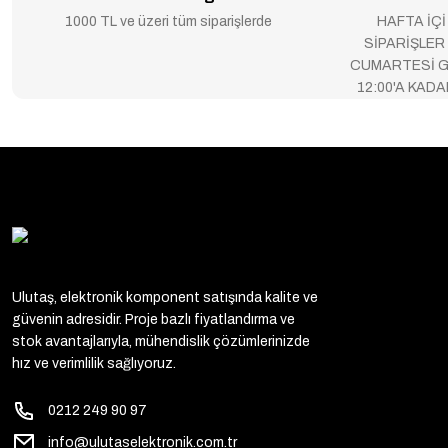
1000 TL ve üzeri tüm siparişlerde
HAFTA İÇİ
SİPARİŞLER
CUMARTESİ G
12:00'A KAD
Ulutaş, elektronik komponent satışında kalite ve
güvenin adresidir. Proje bazlı fiyatlandırma ve
stok avantajlarıyla, mühendislik çözümlerinizde
hız ve verimlilik sağlıyoruz.
0212 249 90 97
info@ulutaselektronik.com.tr