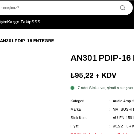
"Saat 14:00'a Kadar Verilen Siparişlerde Aynı Gün Kargo Avantajı!
"Binlerce Ürün Çeşitliliği ile Stoktan Hemen Teslim."
"Toptan Fiyatına Perakende Satış Avantajını Kaçırmayın!"
tişim
Kargo Takip
SSS
"Üyelere Özel: Stok Önceliği ve Proje Fiyatları."
AN301 PDIP-16 ENTEGRE
AN301 PDIP-1
₺95,22
+ KDV
7 Adet Stokta var, şimdi sipariş v
Kategori
Audio Amplifi
Marka
MATSUSHI
Stok Kodu
AU-EN-1591
Fiyat
95,22 TL + 