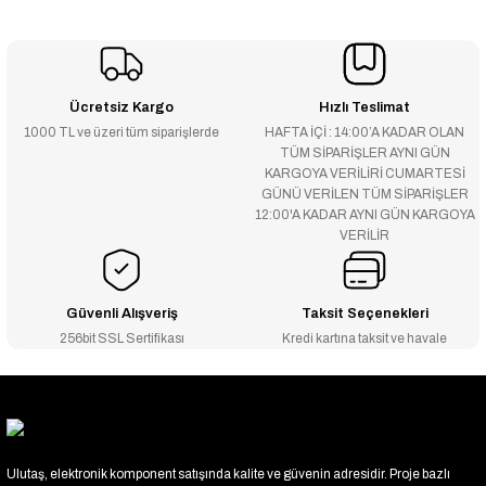
Ücretsiz Kargo
Hızlı Teslimat
1000 TL ve üzeri tüm siparişlerde
HAFTA İÇİ : 14:00’A KADAR OLAN
TÜM SİPARİŞLER AYNI GÜN
KARGOYA VERİLİRİ CUMARTESİ
GÜNÜ VERİLEN TÜM SİPARİŞLER
12:00'A KADAR AYNI GÜN KARGOYA
VERİLİR
Güvenli Alışveriş
Taksit Seçenekleri
256bit SSL Sertifikası
Kredi kartına taksit ve havale
Ulutaş, elektronik komponent satışında kalite ve güvenin adresidir. Proje bazlı