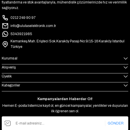
fiyatlandırma ve stok avantajlarıyla, mühendislik çözümlerinizde hız ve verimlilik
sağlıyoruz.
0212 249 90 97
info@ulutaselektronik.com.tr
5343921985
Kemankeş Mah. Erişteci Sok.Karaköy Pasajı No:9/15-16 Karaköy İstanbul
Türkiye
Kurumsal
Alışveriş
Üyelik
Kategoriler
Kampanyalardan Haberdar Ol!
Hemen E-posta listemize kayıt ol, en güncel kampanyalar, yenilikler ve duyuruları
ilk öğrenen sen ol.
GÖNDER