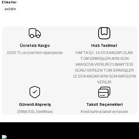
Etiketler :
an318 tr
Ücretsiz Kargo
Hızlı Teslimat
1000 TL ve üzeri tüm siparişlerde
HAFTA İÇİ : 14:00’A KADAR OLAN
TÜM SİPARİŞLER AYNI GÜN
KARGOYA VERİLİRİ CUMARTESİ
GÜNÜ VERİLEN TÜM SİPARİŞLER
12:00'A KADAR AYNI GÜN KARGOYA
VERİLİR
Güvenli Alışveriş
Taksit Seçenekleri
256bit SSL Sertifikası
Kredi kartına taksit ve havale