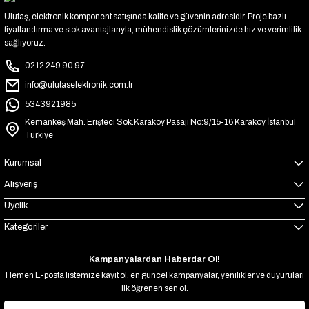
Ulutaş, elektronik komponent satışında kalite ve güvenin adresidir. Proje bazlı
fiyatlandırma ve stok avantajlarıyla, mühendislik çözümlerinizde hız ve verimlilik
sağlıyoruz.
0212 249 90 97
info@ulutaselektronik.com.tr
5343921985
Kemankeş Mah. Erişteci Sok.Karaköy Pasajı No:9/15-16 Karaköy İstanbul
Türkiye
Kurumsal
Alışveriş
Üyelik
Kategoriler
Kampanyalardan Haberdar Ol!
Hemen E-posta listemize kayıt ol, en güncel kampanyalar, yenilikler ve duyuruları
ilk öğrenen sen ol.