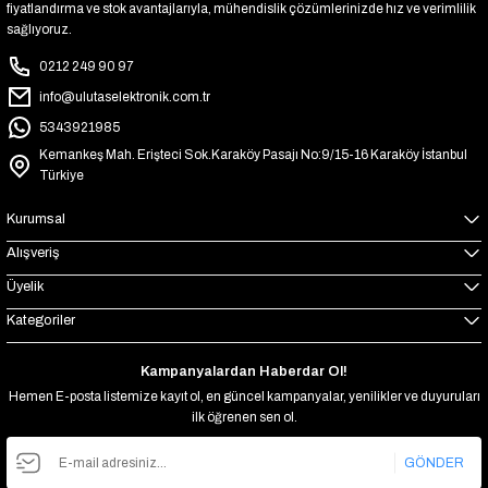
fiyatlandırma ve stok avantajlarıyla, mühendislik çözümlerinizde hız ve verimlilik
sağlıyoruz.
0212 249 90 97
info@ulutaselektronik.com.tr
5343921985
Kemankeş Mah. Erişteci Sok.Karaköy Pasajı No:9/15-16 Karaköy İstanbul
Türkiye
Kurumsal
Alışveriş
Üyelik
Kategoriler
Kampanyalardan Haberdar Ol!
Hemen E-posta listemize kayıt ol, en güncel kampanyalar, yenilikler ve duyuruları
ilk öğrenen sen ol.
GÖNDER