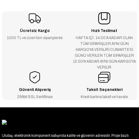
Ücretsiz Kargo
Hızlı Teslimat
1000 TL ve üzeri tüm siparişlerde
HAFTA İÇİ : 14:00’A KADAR OLAN
TÜM SİPARİŞLER AYNI GÜN
KARGOYA VERİLİRİ CUMARTESİ
GÜNÜ VERİLEN TÜM SİPARİŞLER
12:00'A KADAR AYNI GÜN KARGOYA
VERİLİR
Güvenli Alışveriş
Taksit Seçenekleri
256bit SSL Sertifikası
Kredi kartına taksit ve havale
Ulutaş, elektronik komponent satışında kalite ve güvenin adresidir. Proje bazlı