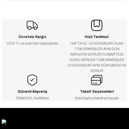
Ücretsiz Kargo
Hızlı Teslimat
1000 TL ve üzeri tüm siparişlerde
HAFTA İÇİ : 14:00’A KADAR OLAN
TÜM SİPARİŞLER AYNI GÜN
KARGOYA VERİLİRİ CUMARTESİ
GÜNÜ VERİLEN TÜM SİPARİŞLER
12:00'A KADAR AYNI GÜN KARGOYA
VERİLİR
Güvenli Alışveriş
Taksit Seçenekleri
256bit SSL Sertifikası
Kredi kartına taksit ve havale