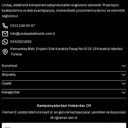
Ulutaş, elektronik komponent satışında kalite ve güvenin adresidir. Proje bazlı
fiyatlandırma ve stok avantajlarıyla, mühendislik çözümlerinizde hız ve verimlilik
sağlıyoruz.
0212 249 90 97
info@ulutaselektronik.com.tr
5343921985
Kemankeş Mah. Erişteci Sok.Karaköy Pasajı No:9/15-16 Karaköy İstanbul
Türkiye
Kurumsal
Alışveriş
Üyelik
Kategoriler
Kampanyalardan Haberdar Ol!
Hemen E-posta listemize kayıt ol, en güncel kampanyalar, yenilikler ve duyuruları
ilk öğrenen sen ol.