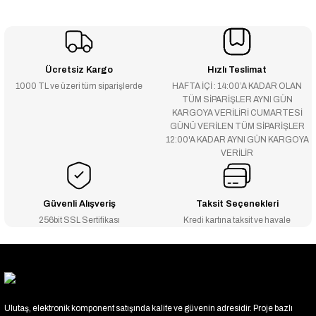
Ücretsiz Kargo
Hızlı Teslimat
1000 TL ve üzeri tüm siparişlerde
HAFTA İÇİ : 14:00’A KADAR OLAN
TÜM SİPARİŞLER AYNI GÜN
KARGOYA VERİLİRİ CUMARTESİ
GÜNÜ VERİLEN TÜM SİPARİŞLER
12:00'A KADAR AYNI GÜN KARGOYA
VERİLİR
Güvenli Alışveriş
Taksit Seçenekleri
256bit SSL Sertifikası
Kredi kartına taksit ve havale
Ulutaş, elektronik komponent satışında kalite ve güvenin adresidir. Proje bazlı