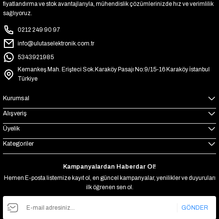
fiyatlandırma ve stok avantajlarıyla, mühendislik çözümlerinizde hız ve verimlilik
sağlıyoruz.
0212 249 90 97
info@ulutaselektronik.com.tr
5343921985
Kemankeş Mah. Erişteci Sok.Karaköy Pasajı No:9/15-16 Karaköy İstanbul
Türkiye
Kurumsal
Alışveriş
Üyelik
Kategoriler
Kampanyalardan Haberdar Ol!
Hemen E-posta listemize kayıt ol, en güncel kampanyalar, yenilikler ve duyuruları
ilk öğrenen sen ol.
GÖNDER