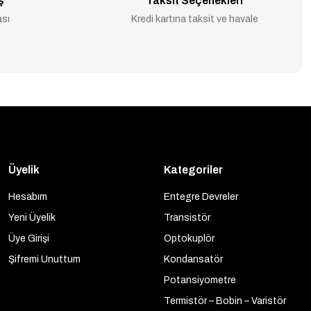
ş
Taksit Seçenekleri
ası
Kredi kartına taksit ve havale
Üyelik
Kategoriler
Hesabım
Entegre Devreler
Yeni Üyelik
Transistör
Üye Girişi
Optokuplör
Şifremi Unuttum
Kondansatör
Potansiyometre
Termistör – Bobin – Varistör