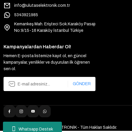
info@ulutaselektronik.com.tr
5343921985
Kemankeş Mah. Erişteci Sok.Karaköy Pasajı
No:9/15-16 Karaköy İstanbul Türkiye
Kampanyalardan Haberdar Ol!
Hemen E-posta listemize kayıt ol, en güncel
kampanyalar, yenilikler ve duyuruları ilk öğrenen
sen ol.
GÖNDER
2025 Copyright ULUTAŞ ELEKTRONİK - Tüm Hakları Saklıdır.
Whatsapp Destek