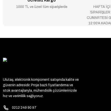
Ücretsiz Kargo
1000 TL ve üzeri tüm siparişlerde
HAFTA İÇİ
SİPARİŞLER
CUMARTESİ G
12:00'A KAD
Ulutaş, elektronik komponent satışında kalite ve
güvenin adresidir. Proje bazlı fiyatlandırma ve
stok avantajlarıyla, mühendislik çözümlerinizde
hız ve verimlilik sağlıyoruz.
0212 249 90 97