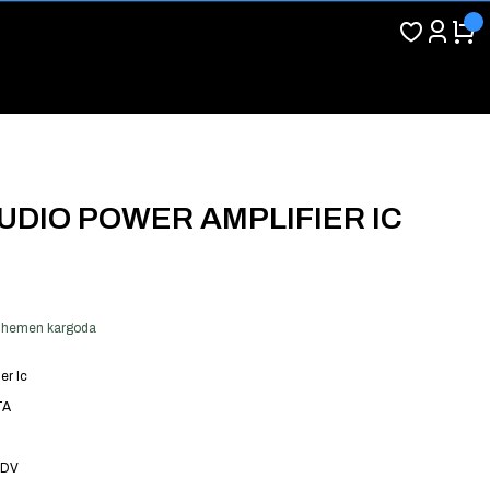
AUDIO POWER AMPLIFIER IC
er hemen kargoda
er Ic
TA
KDV