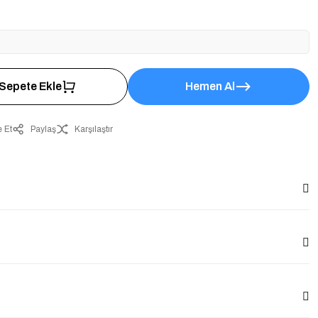
Sepete Ekle
Hemen Al
 Et
Paylaş
Karşılaştır