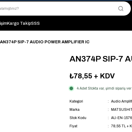
"Saat 14:00'a Kadar Verilen Siparişlerde Aynı Gün Kargo Avantajı!
"Binlerce Ürün Çeşitliliği ile Stoktan Hemen Teslim."
"Toptan Fiyatına Perakende Satış Avantajını Kaçırmayın!"
"Üyelere Özel: Stok Önceliği ve Proje Fiyatları."
tişim
Kargo Takip
SSS
AN374P SIP-7 AUDIO POWER AMPLIFIER IC
AN374P SIP-7 
₺78,55
+ KDV
4 Adet Stokta var, şimdi sipariş v
Kategori
Audio Amplifi
Marka
MATSUSHI
Stok Kodu
AU-EN-1576
Fiyat
78,55 TL + 