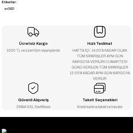
Etiketler :
an3822
Ücretsiz Kargo
Hızlı Teslimat
1000 TL ve üzeri tüm siparişlerde
HAFTA İÇİ : 14:00’A KADAR OLAN
TÜM SİPARİŞLER AYNI GÜN
KARGOYA VERİLİRİ CUMARTESİ
GÜNÜ VERİLEN TÜM SİPARİŞLER
12:00'A KADAR AYNI GÜN KARGOYA
VERİLİR
Güvenli Alışveriş
Taksit Seçenekleri
256bit SSL Sertifikası
Kredi kartına taksit ve havale