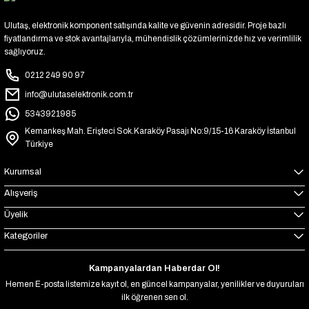
Ulutaş, elektronik komponent satışında kalite ve güvenin adresidir. Proje bazlı
fiyatlandırma ve stok avantajlarıyla, mühendislik çözümlerinizde hız ve verimlilik
sağlıyoruz.
0212 249 90 97
info@ulutaselektronik.com.tr
5343921985
Kemankeş Mah. Erişteci Sok.Karaköy Pasajı No:9/15-16 Karaköy İstanbul
Türkiye
Kurumsal
Alışveriş
Üyelik
Kategoriler
Kampanyalardan Haberdar Ol!
Hemen E-posta listemize kayıt ol, en güncel kampanyalar, yenilikler ve duyuruları
ilk öğrenen sen ol.