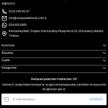
sağlıyoruz.
0212 249 90 97
info@ulutaselektronik.com.tr
5343921985
Kemankeş Mah. Erişteci Sok.Karaköy Pasajı No:9/15-16 Karaköy İstanbul
Türkiye
Kurumsal
Alışveriş
Üyelik
Kategoriler
Kampanyalardan Haberdar Ol!
Hemen E-posta listemize kayıt ol, en güncel kampanyalar, yenilikler ve duyuruları
ilk öğrenen sen ol.
GÖNDER