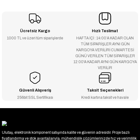
Ücretsiz Kargo
Hızlı Teslimat
1000 TL ve üzeri tüm siparişlerde
HAFTA İÇİ : 14:00’A KADAR OLAN
TÜM SİPARİŞLER AYNI GÜN
KARGOYA VERİLİRİ CUMARTESİ
GÜNÜ VERİLEN TÜM SİPARİŞLER
12:00'A KADAR AYNI GÜN KARGOYA
VERİLİR
Güvenli Alışveriş
Taksit Seçenekleri
256bit SSL Sertifikası
Kredi kartına taksit ve havale
Ulutaş, elektronik komponent satışında kalite ve güvenin adresidir. Proje bazlı
fiyatlandırma ve stok avantajlarıyla, mühendislik çözümlerinizde hız ve verimlilik