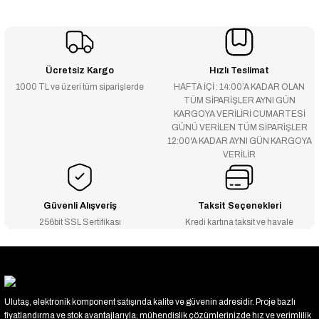
Ücretsiz Kargo
Hızlı Teslimat
1000 TL ve üzeri tüm siparişlerde
HAFTA İÇİ : 14:00’A KADAR OLAN
TÜM SİPARİŞLER AYNI GÜN
KARGOYA VERİLİRİ CUMARTESİ
GÜNÜ VERİLEN TÜM SİPARİŞLER
12:00'A KADAR AYNI GÜN KARGOYA
VERİLİR
Güvenli Alışveriş
Taksit Seçenekleri
256bit SSL Sertifikası
Kredi kartına taksit ve havale
Ulutaş, elektronik komponent satışında kalite ve güvenin adresidir. Proje bazlı
fiyatlandırma ve stok avantajlarıyla, mühendislik çözümlerinizde hız ve verimlilik