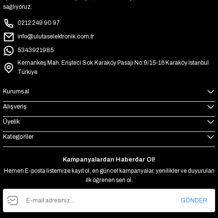
sağlıyoruz.
0212 249 90 97
info@ulutaselektronik.com.tr
5343921985
Kemankeş Mah. Erişteci Sok.Karaköy Pasajı No:9/15-16 Karaköy İstanbul
Türkiye
Kurumsal
Alışveriş
Üyelik
Kategoriler
Kampanyalardan Haberdar Ol!
Hemen E-posta listemize kayıt ol, en güncel kampanyalar, yenilikler ve duyuruları
ilk öğrenen sen ol.
GÖNDER